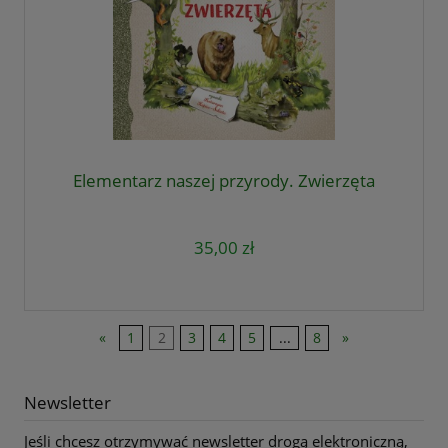
Elementarz naszej przyrody. Zwierzęta
35,00 zł
«
1
2
3
4
5
...
8
»
Newsletter
Jeśli chcesz otrzymywać newsletter drogą elektroniczną,