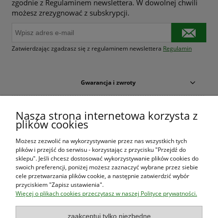
zgodnie z Regulaminem newslettera. W dowolnej chwili
możesz zrezygnować z subskrypcji.
Zatwierdzając zgadzasz się z regulaminem newslettera
Regulamin
Gwarancja i zwroty
Warunki zakupów
Nasza strona internetowa korzysta z
plików cookies
Moje konto
Możesz zezwolić na wykorzystywanie przez nas wszystkich tych
plików i przejść do serwisu - korzystając z przycisku "Przejdź do
O firmie
sklepu". Jeśli chcesz dostosować wykorzystywanie plików cookies do
swoich preferencji, poniżej możesz zaznaczyć wybrane przez siebie
cele przetwarzania plików cookie, a następnie zatwierdzić wybór
przyciskiem "Zapisz ustawienia".
Księgarnia Las Książek
|
www.lasksiazek.pl
|
Aleje Jerozolimskie
Więcej o plikach cookies przeczytasz w naszej Polityce prywatności.
53 (p. 2, lok. 212)
| 00-697 Warszawa | 22 290 23 47 | Serdecznie
zapraszamy!
zaakceptuj tylko niezbędne
Księgarnia
jest czynna od poniedziałku do piątku w godzinach
8:00