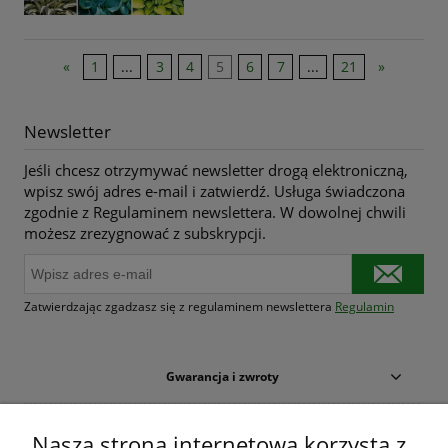
«
1
...
3
4
5
6
7
...
21
»
Newsletter
Jeśli chcesz otrzymywać newsletter drogą elektroniczną,
wpisz swój adres e-mail i zatwierdź. Usługa świadczona
zgodnie z Regulaminem newslettera. W dowolnej chwili
możesz zrezygnować z subskrypcji.
Zatwierdzając zgadzasz się z regulaminem newslettera
Regulamin
Gwarancja i zwroty
Warunki zakupów
Nasza strona internetowa korzysta z