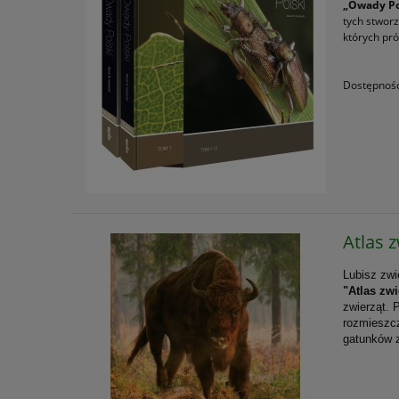
„Owady Po
tych stwor
których pr
Dostępnoś
Atlas 
Lubisz zwi
"Atlas zw
zwierząt. 
rozmieszcz
gatunków z