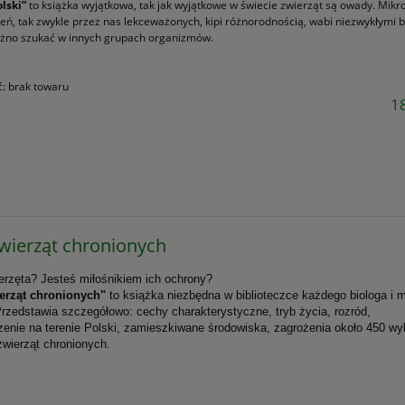
lski”
to książka wyjątkowa, tak jak wyjątkowe w świecie zwierząt są owady. Mikr
zeń, tak zwykle przez nas lekceważonych, kipi różnorodnością, wabi niezwykłymi 
óżno szukać w innych grupach organizmów.
ć:
brak towaru
18
zwierząt chronionych
erzęta? Jesteś miłośnikiem ich ochrony?
ierząt chronionych"
to książka niezbędna w biblioteczce każdego biologa i m
Przedstawia szczegółowo: cechy charakterystyczne, tryb życia, rozród,
enie na terenie Polski, zamieszkiwane środowiska, zagrożenia około 450 w
wierząt chronionych.