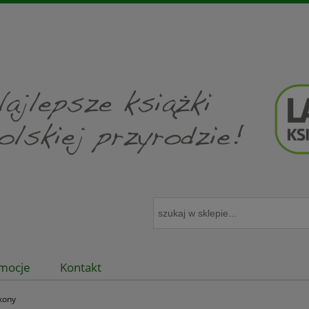
mocje
Kontakt
ykony