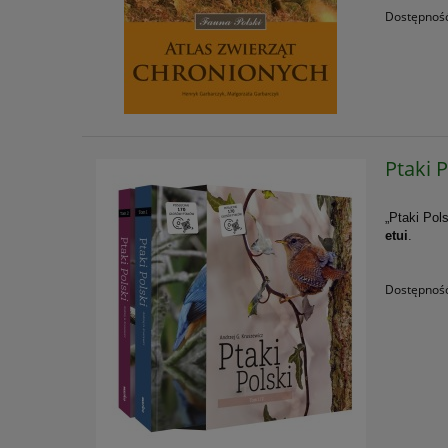
Dostępnoś
Ptaki 
„Ptaki Pol
etui
.
Dostępnoś