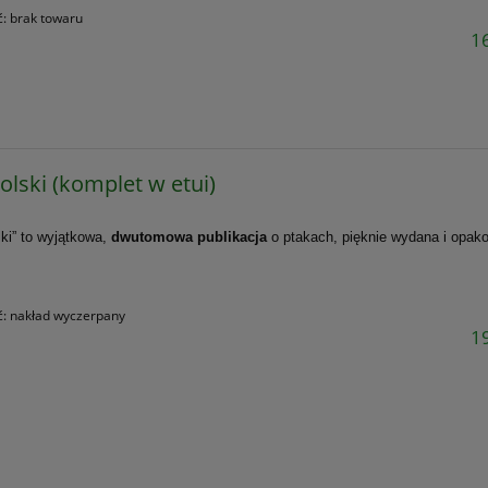
ć:
brak towaru
16
Polski (komplet w etui)
ski” to wyjątkowa,
dwutomowa publikacja
o ptakach, pięknie wydana i opa
ć:
nakład wyczerpany
19