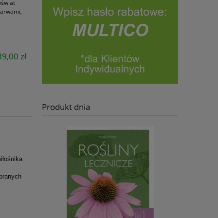
oświat
barwami,
9,00 zł
Produkt dnia
iłośnika
ybranych