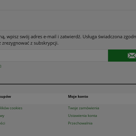
ną, wpisz swój adres e-mail i zatwierdź. Usługa świadczona zgodn
 zrezygnować z subskrypcji.
n
akupów
Moje konto
lików cookies
Twoje zamówienia
awy
Ustawienia konta
ści
Przechowalnia