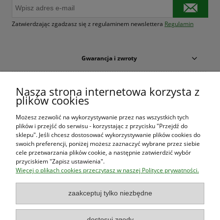
Zatwierdzając zgadzasz się z regulaminem newslettera
Regulamin
Gwarancja i zwroty
Warunki zakupów
Nasza strona internetowa korzysta z
plików cookies
Moje konto
Możesz zezwolić na wykorzystywanie przez nas wszystkich tych
plików i przejść do serwisu - korzystając z przycisku "Przejdź do
O firmie
sklepu". Jeśli chcesz dostosować wykorzystywanie plików cookies do
swoich preferencji, poniżej możesz zaznaczyć wybrane przez siebie
cele przetwarzania plików cookie, a następnie zatwierdzić wybór
przyciskiem "Zapisz ustawienia".
Księgarnia Las Książek
|
www.lasksiazek.pl
|
Aleje Jerozolimskie
Więcej o plikach cookies przeczytasz w naszej Polityce prywatności.
53 (p. 2, lok. 212)
| 00-697 Warszawa | 22 290 23 47 | Serdecznie
zapraszamy!
zaakceptuj tylko niezbędne
Księgarnia
jest czynna od poniedziałku do piątku w godzinach
8:00
- 16:00
dostosuj zgody