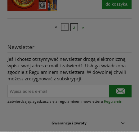
do koszyka
«
1
2
»
Newsletter
Jeśli chcesz otrzymywać newsletter drogą elektroniczną,
wpisz swój adres e-mail i zatwierdź. Usługa świadczona
zgodnie z Regulaminem newslettera. W dowolnej chwili
możesz zrezygnować z subskrypcji.
Zatwierdzając zgadzasz się z regulaminem newslettera
Regulamin
Gwarancja i zwroty
Warunki zakupów