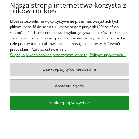
Nasza strona internetowa korzysta z
plików cookies
Moje konto
Możesz zezwolić na wykorzystywanie przez nas wszystkich tych
plików i przejść do serwisu - korzystając z przycisku "Przejdź do
O firmie
sklepu". Jeśli chcesz dostosować wykorzystywanie plików cookies do
swoich preferencji, poniżej możesz zaznaczyć wybrane przez siebie
cele przetwarzania plików cookie, a następnie zatwierdzić wybór
przyciskiem "Zapisz ustawienia".
Księgarnia Las Książek
|
www.lasksiazek.pl
|
Aleje Jerozolimskie
Więcej o plikach cookies przeczytasz w naszej Polityce prywatności.
53 (p. 2, lok. 212)
| 00-697 Warszawa | 22 290 23 47 | Serdecznie
zapraszamy!
zaakceptuj tylko niezbędne
Księgarnia
jest czynna od poniedziałku do piątku w godzinach
8:00
- 16:00
dostosuj zgody
zaakceptuj wszystkie
Najlepsze książki o polskiej przyrodzie!
Poradniki, przewodniki, albumy, atlasy, leksykony, książki dla dzieci!
pokaż pełną wersję strony
Sklep internetowy Shoper.pl