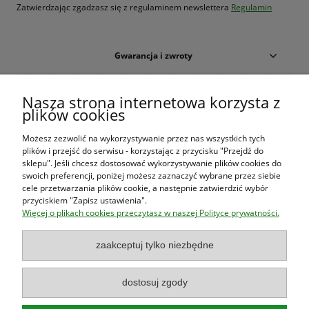
Zatwierdzając zgadzasz się z regulaminem newslettera
Regulamin
Gwarancja i zwroty
Warunki zakupów
Nasza strona internetowa korzysta z
plików cookies
Moje konto
Możesz zezwolić na wykorzystywanie przez nas wszystkich tych
plików i przejść do serwisu - korzystając z przycisku "Przejdź do
O firmie
sklepu". Jeśli chcesz dostosować wykorzystywanie plików cookies do
swoich preferencji, poniżej możesz zaznaczyć wybrane przez siebie
cele przetwarzania plików cookie, a następnie zatwierdzić wybór
przyciskiem "Zapisz ustawienia".
Księgarnia Las Książek
|
www.lasksiazek.pl
|
Aleje Jerozolimskie
Więcej o plikach cookies przeczytasz w naszej Polityce prywatności.
53 (p. 2, lok. 212)
| 00-697 Warszawa | 22 290 23 47 | Serdecznie
zapraszamy!
zaakceptuj tylko niezbędne
Księgarnia
jest czynna od poniedziałku do piątku w godzinach
8:00
- 16:00
dostosuj zgody