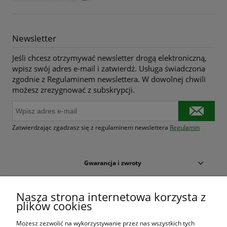
Newsletter
Jeśli chcesz otrzymywać newsletter drogą elektroniczną,
wpisz swój adres e-mail i zatwierdź. Usługa świadczona
zgodnie z Regulaminem newslettera. W dowolnej chwili
możesz zrezygnować z subskrypcji.
Zatwierdzając zgadzasz się z regulaminem newslettera
Regulamin
Gwarancja i zwroty
Warunki zakupów
Nasza strona internetowa korzysta z
plików cookies
Moje konto
Możesz zezwolić na wykorzystywanie przez nas wszystkich tych