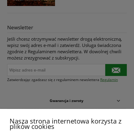
Newsletter
Jeśli chcesz otrzymywać newsletter drogą elektroniczną,
wpisz swój adres e-mail i zatwierdź. Usługa świadczona
zgodnie z Regulaminem newslettera. W dowolnej chwili
możesz zrezygnować z subskrypcji.
Zatwierdzając zgadzasz się z regulaminem newslettera
Regulamin
Gwarancja i zwroty
Warunki zakupów
Nasza strona internetowa korzysta z
plików cookies
Moje konto