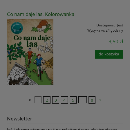
Co nam daje las. Kolorowanka
Dostępność:
Jest
Wysyłka w:
24 godziny
3,50 zł
do koszyka
«
1
2
3
4
5
...
8
»
Newsletter
Jeśli chcesz otrzymywać newsletter drogą elektroniczną,