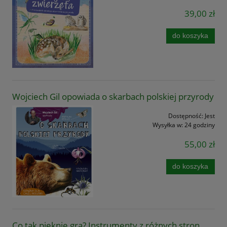
39,00 zł
do koszyka
Wojciech Gil opowiada o skarbach polskiej przyrody
Dostępność:
Jest
Wysyłka w:
24 godziny
55,00 zł
do koszyka
Co tak pięknie gra? Instrumenty z różnych stron