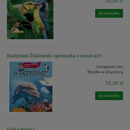
50,00 zł
do koszyka
Radosław Żbikowski opowiada o oceanach
Dostępność:
Jest
Wysyłka w:
24 godziny
55,00 zł
do koszyka
Dzika Polska