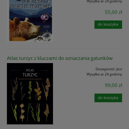
Wysyłka w:
24 godziny
55,00 zł
do koszyka
Atlas turzyc z kluczami do oznaczania gatunków
Dostępność:
Jest
Wysyłka w:
24 godziny
99,00 zł
do koszyka