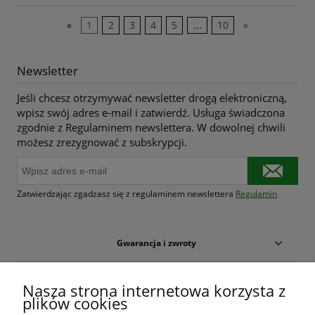
«
1
2
3
4
5
...
10
»
Newsletter
Jeśli chcesz otrzymywać newsletter drogą elektroniczną,
wpisz swój adres e-mail i zatwierdź. Usługa świadczona
zgodnie z Regulaminem newslettera. W dowolnej chwili
możesz zrezygnować z subskrypcji.
Zatwierdzając zgadzasz się z regulaminem newslettera
Regulamin
Gwarancja i zwroty
Warunki zakupów
Nasza strona internetowa korzysta z
plików cookies
Moje konto