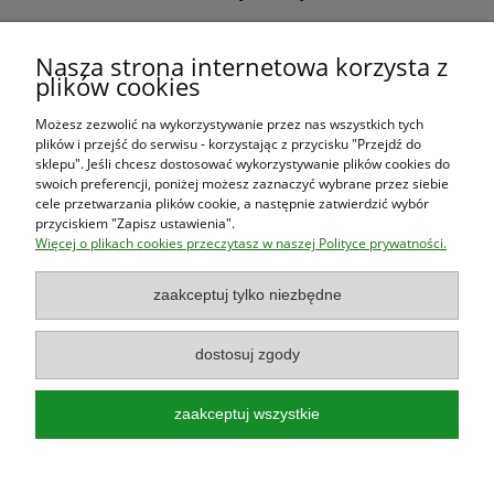
Warunki zakupów
Nasza strona internetowa korzysta z
plików cookies
Moje konto
Możesz zezwolić na wykorzystywanie przez nas wszystkich tych
plików i przejść do serwisu - korzystając z przycisku "Przejdź do
O firmie
sklepu". Jeśli chcesz dostosować wykorzystywanie plików cookies do
swoich preferencji, poniżej możesz zaznaczyć wybrane przez siebie
cele przetwarzania plików cookie, a następnie zatwierdzić wybór
przyciskiem "Zapisz ustawienia".
Księgarnia Las Książek
|
www.lasksiazek.pl
|
Aleje Jerozolimskie
Więcej o plikach cookies przeczytasz w naszej Polityce prywatności.
53 (p. 2, lok. 212)
| 00-697 Warszawa | 22 290 23 47 | Serdecznie
zapraszamy!
zaakceptuj tylko niezbędne
Księgarnia
jest czynna od poniedziałku do piątku w godzinach
8:00
- 16:00
dostosuj zgody
zaakceptuj wszystkie
Najlepsze książki o polskiej przyrodzie!
Poradniki, przewodniki, albumy, atlasy, leksykony, książki dla dzieci!