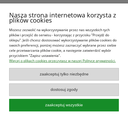
Warunki zakupów
Nasza strona internetowa korzysta z
plików cookies
Moje konto
Możesz zezwolić na wykorzystywanie przez nas wszystkich tych
plików i przejść do serwisu - korzystając z przycisku "Przejdź do
O firmie
sklepu". Jeśli chcesz dostosować wykorzystywanie plików cookies do
swoich preferencji, poniżej możesz zaznaczyć wybrane przez siebie
cele przetwarzania plików cookie, a następnie zatwierdzić wybór
przyciskiem "Zapisz ustawienia".
Księgarnia Las Książek
|
www.lasksiazek.pl
|
Aleje Jerozolimskie
Więcej o plikach cookies przeczytasz w naszej Polityce prywatności.
53 (p. 2, lok. 212)
| 00-697 Warszawa | 22 290 23 47 | Serdecznie
zapraszamy!
zaakceptuj tylko niezbędne
Księgarnia
jest czynna od poniedziałku do piątku w godzinach
8:00
- 16:00
dostosuj zgody
zaakceptuj wszystkie
Najlepsze książki o polskiej przyrodzie!
Poradniki, przewodniki, albumy, atlasy, leksykony, książki dla dzieci!
pokaż pełną wersję strony