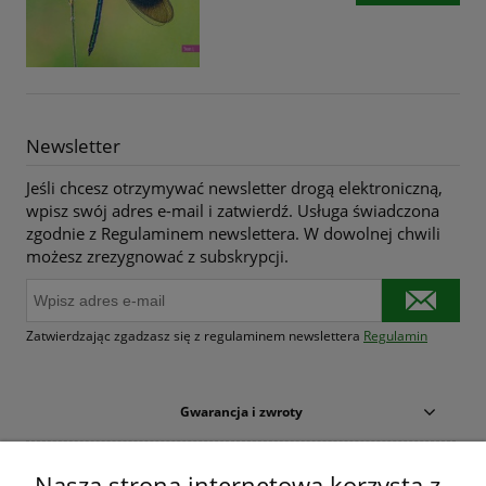
Newsletter
Jeśli chcesz otrzymywać newsletter drogą elektroniczną,
wpisz swój adres e-mail i zatwierdź. Usługa świadczona
zgodnie z Regulaminem newslettera. W dowolnej chwili
możesz zrezygnować z subskrypcji.
Zatwierdzając zgadzasz się z regulaminem newslettera
Regulamin
Gwarancja i zwroty
Warunki zakupów
Nasza strona internetowa korzysta z