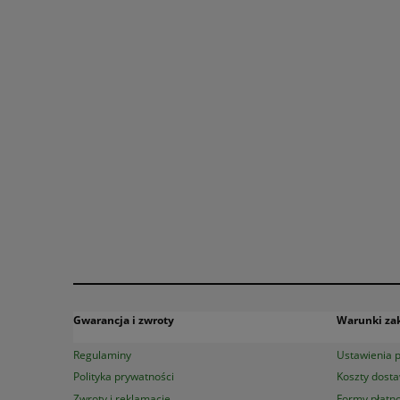
Gwarancja i zwroty
Warunki z
Regulaminy
Ustawienia p
Polityka prywatności
Koszty dost
Zwroty i reklamacje
Formy płatno