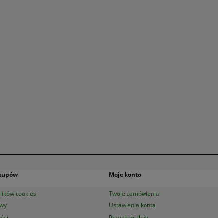
akupów
Moje konto
lików cookies
Twoje zamówienia
awy
Ustawienia konta
ści
Przechowalnia