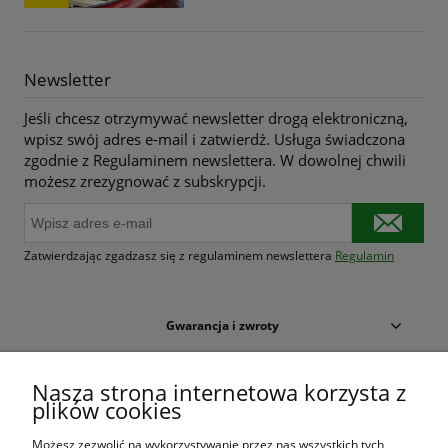
Newsletter
Jeśli chcesz otrzymywać newsletter drogą elektroniczną,
wpisz swój adres e-mail i zatwierdź. Usługa świadczona
zgodnie z Regulaminem newslettera. W dowolnej chwili
możesz zrezygnować z subskrypcji.
Zatwierdzając zgadzasz się z regulaminem newslettera
Regulamin
Gwarancja i zwroty
Warunki zakupów
Nasza strona internetowa korzysta z
plików cookies
Moje konto
Możesz zezwolić na wykorzystywanie przez nas wszystkich tych