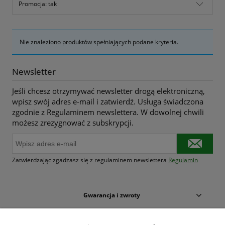
Promocja: tak
Nie znaleziono produktów spełniających podane kryteria.
Newsletter
Jeśli chcesz otrzymywać newsletter drogą elektroniczną,
wpisz swój adres e-mail i zatwierdź. Usługa świadczona
zgodnie z Regulaminem newslettera. W dowolnej chwili
możesz zrezygnować z subskrypcji.
Zatwierdzając zgadzasz się z regulaminem newslettera
Regulamin
Gwarancja i zwroty
Warunki zakupów