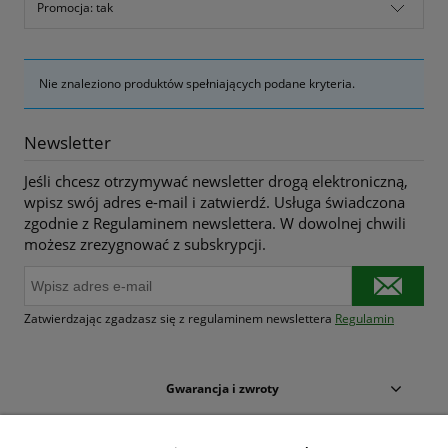
Promocja: tak
Nie znaleziono produktów spełniających podane kryteria.
Newsletter
Jeśli chcesz otrzymywać newsletter drogą elektroniczną,
wpisz swój adres e-mail i zatwierdź. Usługa świadczona
zgodnie z Regulaminem newslettera. W dowolnej chwili
możesz zrezygnować z subskrypcji.
Zatwierdzając zgadzasz się z regulaminem newslettera
Regulamin
Gwarancja i zwroty
Warunki zakupów