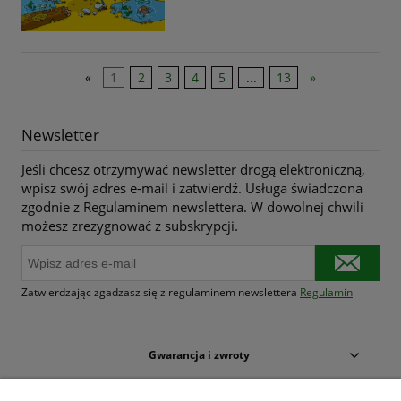
«
1
2
3
4
5
...
13
»
Newsletter
Jeśli chcesz otrzymywać newsletter drogą elektroniczną,
wpisz swój adres e-mail i zatwierdź. Usługa świadczona
zgodnie z Regulaminem newslettera. W dowolnej chwili
możesz zrezygnować z subskrypcji.
Zatwierdzając zgadzasz się z regulaminem newslettera
Regulamin
Gwarancja i zwroty
Warunki zakupów