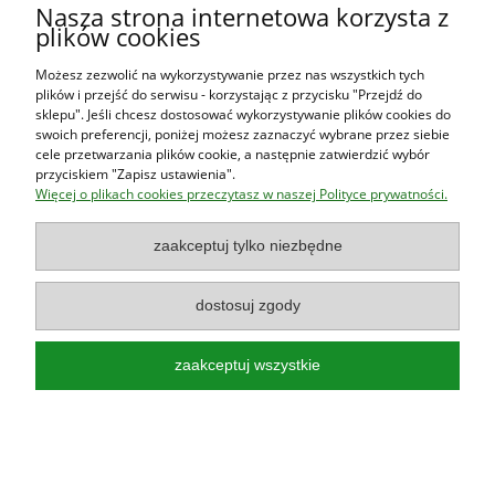
Nasza strona internetowa korzysta z
plików cookies
Moje konto
Możesz zezwolić na wykorzystywanie przez nas wszystkich tych
plików i przejść do serwisu - korzystając z przycisku "Przejdź do
O firmie
sklepu". Jeśli chcesz dostosować wykorzystywanie plików cookies do
swoich preferencji, poniżej możesz zaznaczyć wybrane przez siebie
cele przetwarzania plików cookie, a następnie zatwierdzić wybór
przyciskiem "Zapisz ustawienia".
Księgarnia Las Książek
|
www.lasksiazek.pl
|
Aleje Jerozolimskie
Więcej o plikach cookies przeczytasz w naszej Polityce prywatności.
53 (p. 2, lok. 212)
| 00-697 Warszawa | 22 290 23 47 | Serdecznie
zapraszamy!
zaakceptuj tylko niezbędne
Księgarnia
jest czynna od poniedziałku do piątku w godzinach
8:00
- 16:00
dostosuj zgody
zaakceptuj wszystkie
Najlepsze książki o polskiej przyrodzie!
Poradniki, przewodniki, albumy, atlasy, leksykony, książki dla dzieci!
pokaż pełną wersję strony
Sklep internetowy Shoper.pl