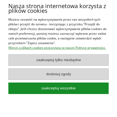
Warunki zakupów
Nasza strona internetowa korzysta z
plików cookies
Moje konto
Możesz zezwolić na wykorzystywanie przez nas wszystkich tych
plików i przejść do serwisu - korzystając z przycisku "Przejdź do
O firmie
sklepu". Jeśli chcesz dostosować wykorzystywanie plików cookies do
swoich preferencji, poniżej możesz zaznaczyć wybrane przez siebie
cele przetwarzania plików cookie, a następnie zatwierdzić wybór
przyciskiem "Zapisz ustawienia".
Księgarnia Las Książek
|
www.lasksiazek.pl
|
Aleje Jerozolimskie
Więcej o plikach cookies przeczytasz w naszej Polityce prywatności.
53 (p. 2, lok. 212)
| 00-697 Warszawa | 22 290 23 47 | Serdecznie
zapraszamy!
Księgarnia
jest czynna od poniedziałku do piątku w godzinach
8:00
zaakceptuj tylko niezbędne
- 16:00
dostosuj zgody
zaakceptuj wszystkie
Najlepsze książki o polskiej przyrodzie!
Poradniki, przewodniki, albumy, atlasy, leksykony, książki dla dzieci!
pokaż pełną wersję strony
Sklep internetowy Shoper.pl