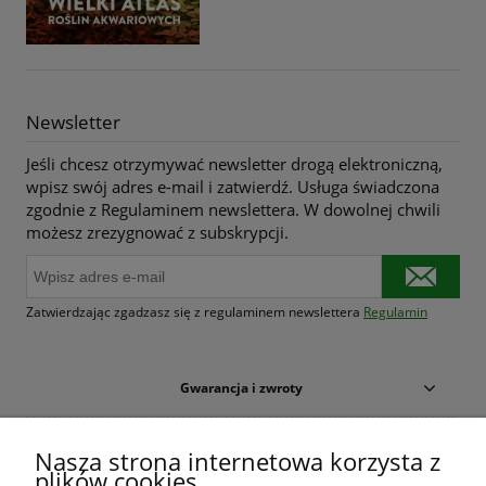
Newsletter
Jeśli chcesz otrzymywać newsletter drogą elektroniczną,
wpisz swój adres e-mail i zatwierdź. Usługa świadczona
zgodnie z Regulaminem newslettera. W dowolnej chwili
możesz zrezygnować z subskrypcji.
Zatwierdzając zgadzasz się z regulaminem newslettera
Regulamin
Gwarancja i zwroty
Warunki zakupów
Nasza strona internetowa korzysta z
plików cookies