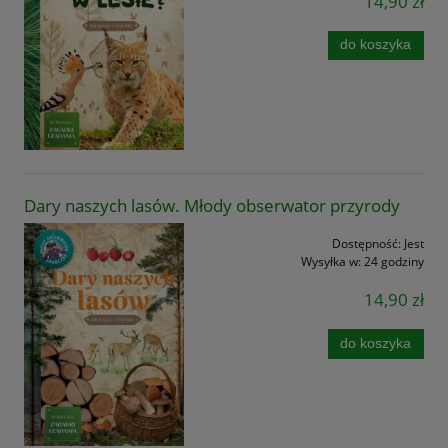
14,90 zł
do koszyka
Dary naszych lasów. Młody obserwator przyrody
Dostępność:
Jest
Wysyłka w:
24 godziny
14,90 zł
do koszyka