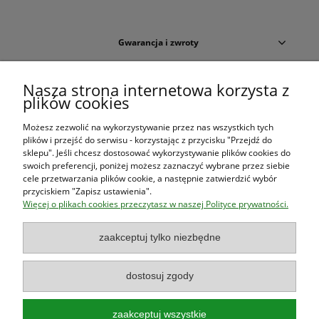
Gwarancja i zwroty
Warunki zakupów
Nasza strona internetowa korzysta z
plików cookies
Moje konto
Możesz zezwolić na wykorzystywanie przez nas wszystkich tych
plików i przejść do serwisu - korzystając z przycisku "Przejdź do
O firmie
sklepu". Jeśli chcesz dostosować wykorzystywanie plików cookies do
swoich preferencji, poniżej możesz zaznaczyć wybrane przez siebie
cele przetwarzania plików cookie, a następnie zatwierdzić wybór
przyciskiem "Zapisz ustawienia".
Księgarnia Las Książek
|
www.lasksiazek.pl
|
Aleje Jerozolimskie
Więcej o plikach cookies przeczytasz w naszej Polityce prywatności.
53 (p. 2, lok. 212)
| 00-697 Warszawa | 22 290 23 47 | Serdecznie
zapraszamy!
zaakceptuj tylko niezbędne
Księgarnia
jest czynna od poniedziałku do piątku w godzinach
8:00
- 16:00
dostosuj zgody
zaakceptuj wszystkie