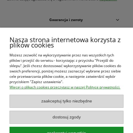
Gwarancja i zwroty
Warunki zakupów
Nasza strona internetowa korzysta z
plików cookies
Moje konto
Możesz zezwolić na wykorzystywanie przez nas wszystkich tych
plików i przejść do serwisu - korzystając z przycisku "Przejdź do
O firmie
sklepu". Jeśli chcesz dostosować wykorzystywanie plików cookies do
swoich preferencji, poniżej możesz zaznaczyć wybrane przez siebie
cele przetwarzania plików cookie, a następnie zatwierdzić wybór
przyciskiem "Zapisz ustawienia".
Księgarnia Las Książek
|
www.lasksiazek.pl
|
Aleje Jerozolimskie
Więcej o plikach cookies przeczytasz w naszej Polityce prywatności.
53 (p. 2, lok. 212)
| 00-697 Warszawa | 22 290 23 47 | Serdecznie
zapraszamy!
zaakceptuj tylko niezbędne
Księgarnia
jest czynna od poniedziałku do piątku w godzinach
8:00
- 16:00
dostosuj zgody