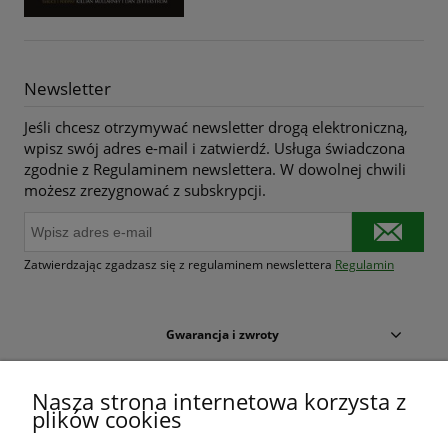
Newsletter
Jeśli chcesz otrzymywać newsletter drogą elektroniczną,
wpisz swój adres e-mail i zatwierdź. Usługa świadczona
zgodnie z Regulaminem newslettera. W dowolnej chwili
możesz zrezygnować z subskrypcji.
Zatwierdzając zgadzasz się z regulaminem newslettera
Regulamin
Gwarancja i zwroty
Warunki zakupów
Nasza strona internetowa korzysta z
plików cookies
Moje konto