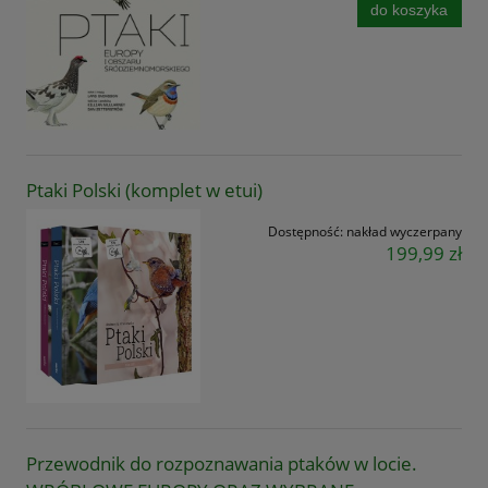
do koszyka
Ptaki Polski (komplet w etui)
Dostępność:
nakład wyczerpany
199,99 zł
Przewodnik do rozpoznawania ptaków w locie.