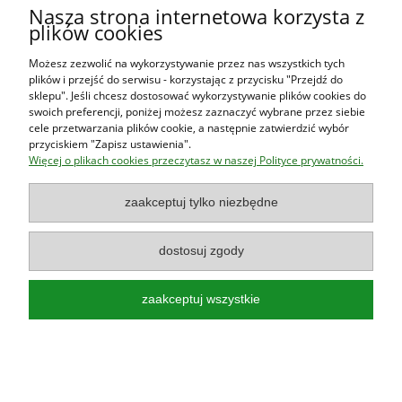
Nasza strona internetowa korzysta z
plików cookies
Moje konto
Możesz zezwolić na wykorzystywanie przez nas wszystkich tych
plików i przejść do serwisu - korzystając z przycisku "Przejdź do
O firmie
sklepu". Jeśli chcesz dostosować wykorzystywanie plików cookies do
swoich preferencji, poniżej możesz zaznaczyć wybrane przez siebie
cele przetwarzania plików cookie, a następnie zatwierdzić wybór
przyciskiem "Zapisz ustawienia".
Księgarnia Las Książek
|
www.lasksiazek.pl
|
Aleje Jerozolimskie
Więcej o plikach cookies przeczytasz w naszej Polityce prywatności.
53 (p. 2, lok. 212)
| 00-697 Warszawa | 22 290 23 47 | Serdecznie
zapraszamy!
zaakceptuj tylko niezbędne
Księgarnia
jest czynna od poniedziałku do piątku w godzinach
8:00
- 16:00
dostosuj zgody
zaakceptuj wszystkie
Najlepsze książki o polskiej przyrodzie!
Poradniki, przewodniki, albumy, atlasy, leksykony, książki dla dzieci!
pokaż pełną wersję strony
Sklep internetowy Shoper.pl