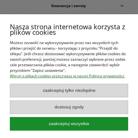
Gwarancja i zwroty
Warunki zakupów
Nasza strona internetowa korzysta z
plików cookies
Moje konto
Możesz zezwolić na wykorzystywanie przez nas wszystkich tych
plików i przejść do serwisu - korzystając z przycisku "Przejdź do
O firmie
sklepu". Jeśli chcesz dostosować wykorzystywanie plików cookies do
swoich preferencji, poniżej możesz zaznaczyć wybrane przez siebie
cele przetwarzania plików cookie, a następnie zatwierdzić wybór
przyciskiem "Zapisz ustawienia".
Księgarnia Las Książek
|
www.lasksiazek.pl
|
Aleje Jerozolimskie
Więcej o plikach cookies przeczytasz w naszej Polityce prywatności.
53 (p. 2, lok. 212)
| 00-697 Warszawa | 22 290 23 47 | Serdecznie
zapraszamy!
zaakceptuj tylko niezbędne
Księgarnia
jest czynna od poniedziałku do piątku w godzinach
8:00
- 16:00
dostosuj zgody
zaakceptuj wszystkie
Najlepsze książki o polskiej przyrodzie!
Poradniki, przewodniki, albumy, atlasy, leksykony, książki dla dzieci!