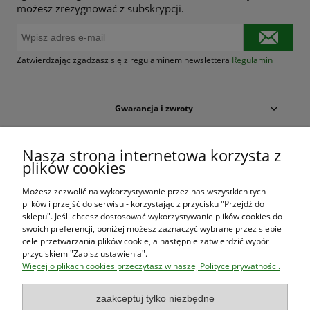
możesz zrezygnować z subskrypcji.
Zatwierdzając zgadzasz się z regulaminem newslettera
Regulamin
Gwarancja i zwroty
Warunki zakupów
Nasza strona internetowa korzysta z
plików cookies
Moje konto
Możesz zezwolić na wykorzystywanie przez nas wszystkich tych
plików i przejść do serwisu - korzystając z przycisku "Przejdź do
O firmie
sklepu". Jeśli chcesz dostosować wykorzystywanie plików cookies do
swoich preferencji, poniżej możesz zaznaczyć wybrane przez siebie
cele przetwarzania plików cookie, a następnie zatwierdzić wybór
przyciskiem "Zapisz ustawienia".
Księgarnia Las Książek
|
www.lasksiazek.pl
|
Aleje Jerozolimskie
Więcej o plikach cookies przeczytasz w naszej Polityce prywatności.
53 (p. 2, lok. 212)
| 00-697 Warszawa | 22 290 23 47 | Serdecznie
zapraszamy!
Księgarnia
jest czynna od poniedziałku do piątku w godzinach
8:00
zaakceptuj tylko niezbędne