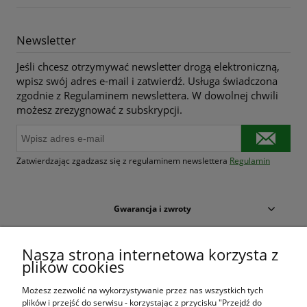
Newsletter
Jeśli chcesz otrzymywać newsletter drogą elektroniczną,
wpisz swój adres e-mail i zatwierdź. Usługa świadczona
zgodnie z Regulaminem newslettera. W dowolnej chwili
możesz zrezygnować z subskrypcji.
Zatwierdzając zgadzasz się z regulaminem newslettera
Regulamin
Gwarancja i zwroty
Warunki zakupów
Nasza strona internetowa korzysta z
plików cookies
Moje konto
Możesz zezwolić na wykorzystywanie przez nas wszystkich tych
plików i przejść do serwisu - korzystając z przycisku "Przejdź do