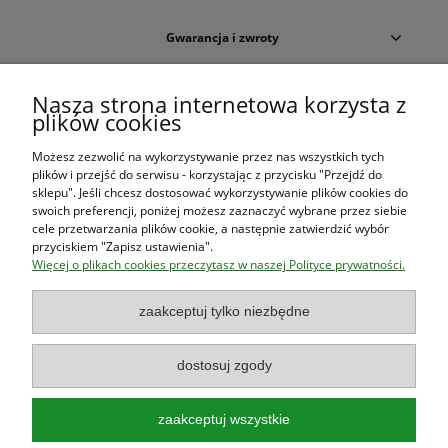
Gwarancja i zwroty
Warunki zakupów
Nasza strona internetowa korzysta z
plików cookies
Moje konto
Możesz zezwolić na wykorzystywanie przez nas wszystkich tych
plików i przejść do serwisu - korzystając z przycisku "Przejdź do
O firmie
sklepu". Jeśli chcesz dostosować wykorzystywanie plików cookies do
swoich preferencji, poniżej możesz zaznaczyć wybrane przez siebie
cele przetwarzania plików cookie, a następnie zatwierdzić wybór
przyciskiem "Zapisz ustawienia".
Księgarnia Las Książek
|
www.lasksiazek.pl
|
Aleje Jerozolimskie
Więcej o plikach cookies przeczytasz w naszej Polityce prywatności.
53 (p. 2, lok. 212)
| 00-697 Warszawa | 22 290 23 47 | Serdecznie
zapraszamy!
zaakceptuj tylko niezbędne
Księgarnia
jest czynna od poniedziałku do piątku w godzinach
8:00
- 16:00
dostosuj zgody
zaakceptuj wszystkie
Najlepsze książki o polskiej przyrodzie!