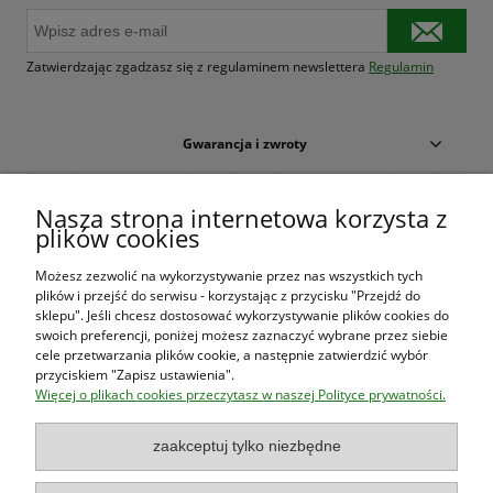
Zatwierdzając zgadzasz się z regulaminem newslettera
Regulamin
Gwarancja i zwroty
Warunki zakupów
Nasza strona internetowa korzysta z
plików cookies
Moje konto
Możesz zezwolić na wykorzystywanie przez nas wszystkich tych
plików i przejść do serwisu - korzystając z przycisku "Przejdź do
O firmie
sklepu". Jeśli chcesz dostosować wykorzystywanie plików cookies do
swoich preferencji, poniżej możesz zaznaczyć wybrane przez siebie
cele przetwarzania plików cookie, a następnie zatwierdzić wybór
przyciskiem "Zapisz ustawienia".
Księgarnia Las Książek
|
www.lasksiazek.pl
|
Aleje Jerozolimskie
Więcej o plikach cookies przeczytasz w naszej Polityce prywatności.
53 (p. 2, lok. 212)
| 00-697 Warszawa | 22 290 23 47 | Serdecznie
zapraszamy!
zaakceptuj tylko niezbędne
Księgarnia
jest czynna od poniedziałku do piątku w godzinach
8:00
- 16:00