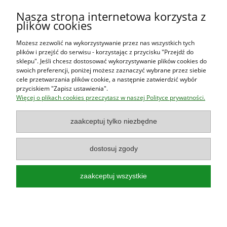
Warunki zakupów
Nasza strona internetowa korzysta z
plików cookies
Moje konto
Możesz zezwolić na wykorzystywanie przez nas wszystkich tych
plików i przejść do serwisu - korzystając z przycisku "Przejdź do
O firmie
sklepu". Jeśli chcesz dostosować wykorzystywanie plików cookies do
swoich preferencji, poniżej możesz zaznaczyć wybrane przez siebie
cele przetwarzania plików cookie, a następnie zatwierdzić wybór
przyciskiem "Zapisz ustawienia".
Księgarnia Las Książek
|
www.lasksiazek.pl
|
Aleje Jerozolimskie
Więcej o plikach cookies przeczytasz w naszej Polityce prywatności.
53 (p. 2, lok. 212)
| 00-697 Warszawa | 22 290 23 47 | Serdecznie
zapraszamy!
zaakceptuj tylko niezbędne
Księgarnia
jest czynna od poniedziałku do piątku w godzinach
8:00
- 16:00
dostosuj zgody
zaakceptuj wszystkie
Najlepsze książki o polskiej przyrodzie!
Poradniki, przewodniki, albumy, atlasy, leksykony, książki dla dzieci!
pokaż pełną wersję strony