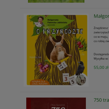
Małgor
Znajdziesz 
zwierzętach
co w maju, 
co robią z
Dostępnoś
Wysyłka w:
55,00 zł
750 tr