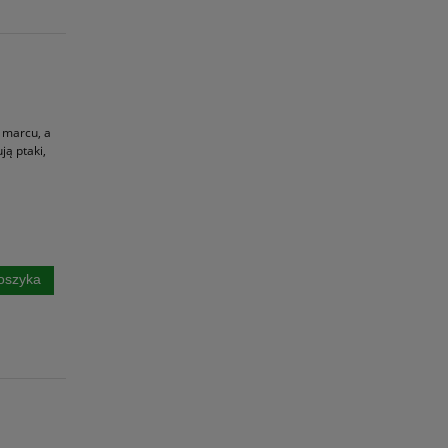
w marcu, a
ją ptaki,
oszyka