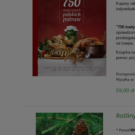
Kupony rab
indywidual
"750 trad
sprawdzony
przebogata
od święta.
Książka ta
pomoc przy
Dostępnoś
Wysyłka w:
59,00 zł
Roślin
* Ponad
80