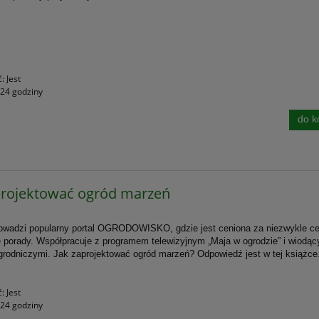
ć:
Jest
24 godziny
do k
projektować ogród marzeń
owadzi popularny portal OGRODOWISKO, gdzie jest ceniona za niezwykle ce
 porady. Współpracuje z programem telewizyjnym „Maja w ogrodzie” i wiodąc
rodniczymi. Jak zaprojektować ogród marzeń? Odpowiedź jest w tej książc
e
ć:
Jest
24 godziny