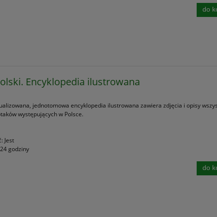
do k
Polski. Encyklopedia ilustrowana
ualizowana, jednotomowa encyklopedia ilustrowana zawiera zdjęcia i opisy wszys
taków występujących w Polsce.
ć:
Jest
24 godziny
do k