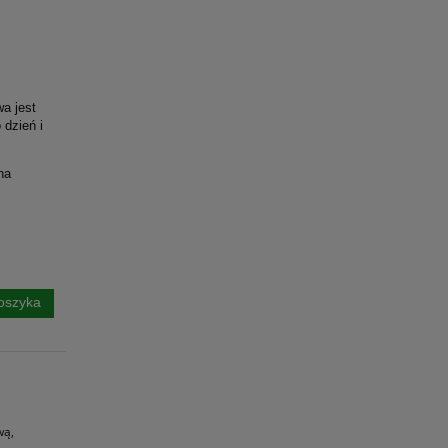
a jest
 dzień i
na
oszyka
wą,