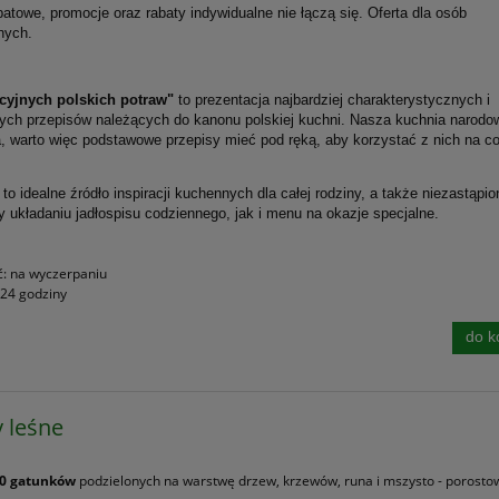
atowe, promocje oraz rabaty indywidualne nie łączą się. Oferta dla osób
nych.
ycyjnych polskich potraw"
to prezentacja najbardziej charakterystycznych i
ch przepisów należących do kanonu polskiej kuchni. Nasza kuchnia narodow
, warto więc podstawowe przepisy mieć pod ręką, aby korzystać z nich na co
 to idealne źródło inspiracji kuchennych dla całej rodziny, a także niezastąpio
 układaniu jadłospisu codziennego, jak i menu na okazje specjalne.
ć:
na wyczerpaniu
24 godziny
do k
y leśne
0 gatunków
podzielonych na warstwę drzew, krzewów, runa i mszysto - porosto