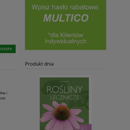
oszyka
Produkt dnia
lne i
ymi
.