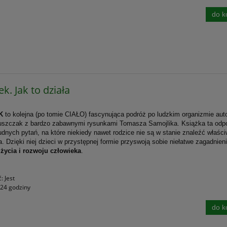
do k
k. Jak to działa
K
to kolejna (po tomie CIAŁO) fascynująca podróż po ludzkim organizmie aut
uszczak z bardzo zabawnymi rysunkami Tomasza Samojlika. Książka ta odp
rudnych pytań, na które niekiedy nawet rodzice nie są w stanie znaleźć właśc
a. Dzięki niej dzieci w przystępnej formie przyswoją sobie niełatwe zagadnien
e
życia i rozwoju człowieka
.
ć:
Jest
24 godziny
do k