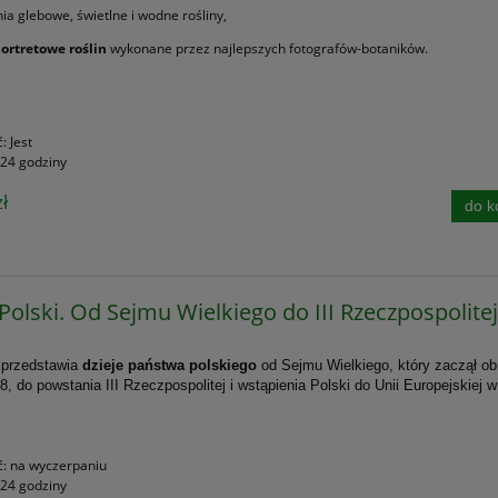
a glebowe, świetlne i wodne rośliny,
portretowe roślin
wykonane przez najlepszych fotografów-botaników.
ć:
Jest
24 godziny
ł
do k
 Polski. Od Sejmu Wielkiego do III Rzeczpospolite
 przedstawia
dzieje państwa polskiego
od Sejmu Wielkiego, który zaczął o
8, do powstania III Rzeczpospolitej i wstąpienia Polski do Unii Europejskiej w
ć:
na wyczerpaniu
24 godziny