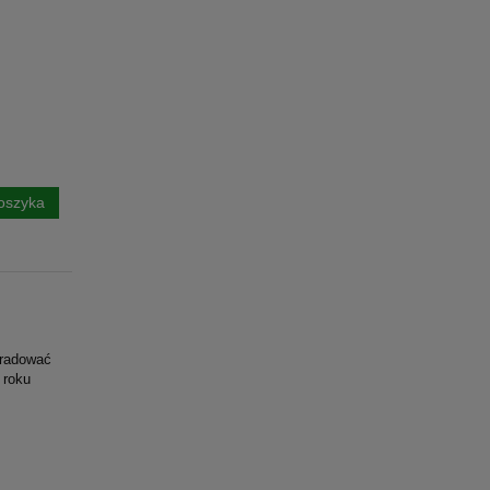
oszyka
j
bradować
 roku