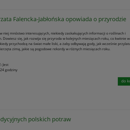
zata Falencka-Jabłońska opowiada o przyrodzie
w niej mnóstwo interesujących, niekiedy zaskakujących informacji o roślinach i
. Dowiesz się, jak rozwija się przyroda w kolejnych miesiącach roku, co kwitnie 
kiedy przychodzą na świat małe liski, a żaby odbywają gody, jak wcześnie przylatu
wierzęta zimą, jakie są pogodowe rekordy w różnych miesiącach roku.
ć:
Jest
24 godziny
do k
adycyjnych polskich potraw