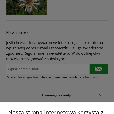
Newsletter
Jeśli chcesz otrzymywać newsletter drogą elektroniczną,
wpisz swój adres e-mail i zatwierdź. Usługa świadczona
zgodnie z Regulaminem newslettera. W dowolnej chwili
możesz zrezygnować z subskrypcji.
Zatwierdzając zgadzasz się z regulaminem newslettera
Regulamin
Gwarancja i zwroty
Warunki zakupów
Nasza strona internetowa korzysta z