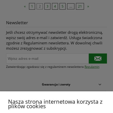
«
1
2
3
4
5
...
21
»
Newsletter
Jeśli chcesz otrzymywać newsletter drogą elektroniczną,
wpisz swój adres e-mail i zatwierdź. Usługa świadczona
zgodnie z Regulaminem newslettera. W dowolnej chwili
możesz zrezygnować z subskrypcji.
Zatwierdzając zgadzasz się z regulaminem newslettera
Regulamin
Gwarancja i zwroty
Warunki zakupów
Nasza strona internetowa korzysta z
plików cookies
Moje konto