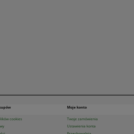
akupów
Moje konto
lików cookies
Twoje zamówienia
awy
Ustawienia konta
ści
Przechowalnia