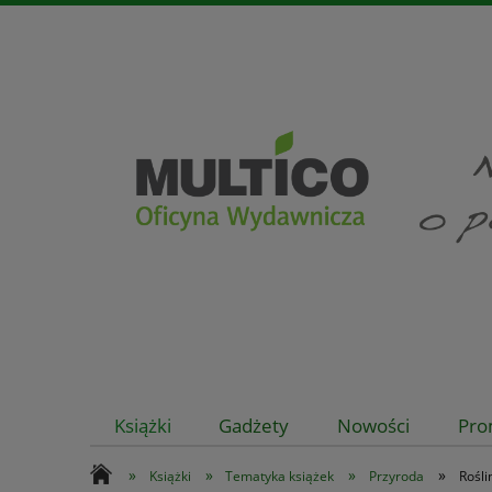
Książki
Gadżety
Nowości
Pro
»
»
»
»
Książki
Tematyka książek
Przyroda
Rośli