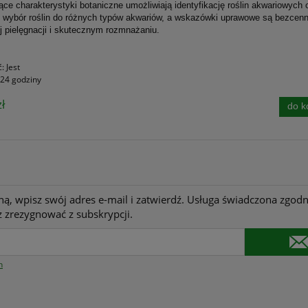
ce charakterystyki botaniczne umożliwiają identyfikację roślin akwariowych 
 wybór roślin do różnych typów akwariów, a wskazówki uprawowe są bezcen
j pielęgnacji i skutecznym rozmnażaniu.
ć:
Jest
24 godziny
ł
do k
ną, wpisz swój adres e-mail i zatwierdź. Usługa świadczona zgodn
 zrezygnować z subskrypcji.
n