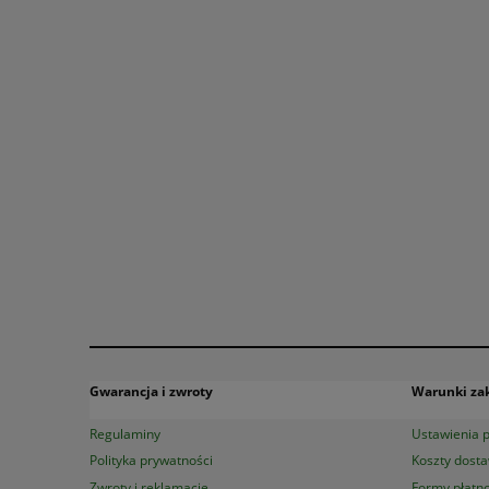
Gwarancja i zwroty
Warunki z
Regulaminy
Ustawienia p
Polityka prywatności
Koszty dost
Zwroty i reklamacje
Formy płatno