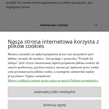
produkt. Po zatwierdzeniu wyświetlamy zarówno pozytywne, jak i
negatywne opinie.
Gwarancja i zwroty
Warunki zakupów
Nasza strona internetowa korzysta z
plików cookies
Moje konto
Możesz zezwolić na wykorzystywanie przez nas wszystkich tych
plików i przejść do serwisu - korzystając z przycisku "Przejdź do
O firmie
sklepu". Jeśli chcesz dostosować wykorzystywanie plików cookies do
swoich preferencji, poniżej możesz zaznaczyć wybrane przez siebie
cele przetwarzania plików cookie, a następnie zatwierdzić wybór
przyciskiem "Zapisz ustawienia".
Księgarnia Las Książek
|
www.lasksiazek.pl
|
Aleje Jerozolimskie
Więcej o plikach cookies przeczytasz w naszej Polityce prywatności.
53 (p. 2, lok. 212)
| 00-697 Warszawa | 22 290 23 47 | Serdecznie
zapraszamy!
zaakceptuj tylko niezbędne
Księgarnia
jest czynna od poniedziałku do piątku w godzinach
8:00
- 16:00
dostosuj zgody