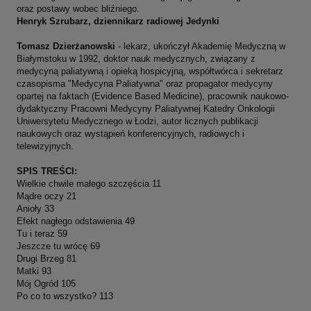
oraz postawy wobec bliźniego.
Henryk Szrubarz, dziennikarz radiowej Jedynki
Tomasz Dzierżanowski
- lekarz, ukończył Akademię Medyczną w
Białymstoku w 1992, doktor nauk medycznych, związany z
medycyną paliatywną i opieką hospicyjną, współtwórca i sekretarz
czasopisma "Medycyna Paliatywna" oraz propagator medycyny
opartej na faktach (Evidence Based Medicine), pracownik naukowo-
dydaktyczny Pracowni Medycyny Paliatywnej Katedry Onkologii
Uniwersytetu Medycznego w Łodzi, autor licznych publikacji
naukowych oraz wystąpień konferencyjnych, radiowych i
telewizyjnych.
SPIS TREŚCI:
Wielkie chwile małego szczęścia 11
Mądre oczy 21
Anioły 33
Efekt nagłego odstawienia 49
Tu i teraz 59
Jeszcze tu wrócę 69
Drugi Brzeg 81
Matki 93
Mój Ogród 105
Po co to wszystko? 113