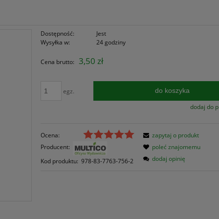
Dostępność:
Jest
Wysyłka w:
24 godziny
3,50 zł
Cena brutto:
do koszyka
egz.
dodaj do 
Ocena:
zapytaj o produkt
Producent:
poleć znajomemu
dodaj opinię
Kod produktu:
978-83-7763-756-2