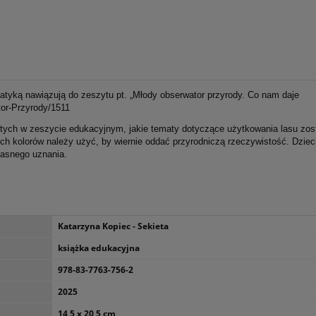
atyką nawiązują do zeszytu pt. „Młody obserwator przyrody. Co nam daje
tor-Przyrody/1511
tych w zeszycie edukacyjnym, jakie tematy dotyczące użytkowania lasu zos
ich kolorów należy użyć,
by wiernie oddać przyrodniczą rzeczywistość. Dzie
łasnego uznania.
Katarzyna Kopiec - Sekieta
książka edukacyjna
978-83-7763-756-2
2025
14,5 x 20,5 cm