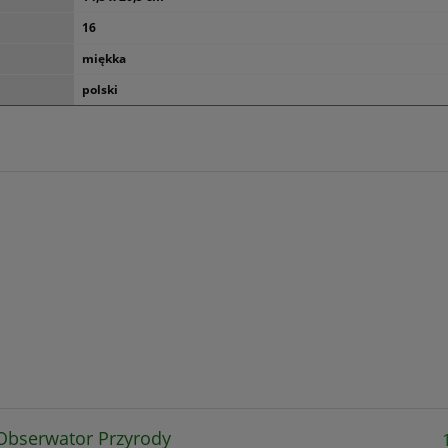
16
miękka
polski
Obserwator Przyrody