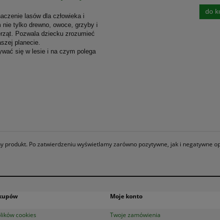
do k
aczenie lasów dla człowieka i
 nie tylko drewno, owoce, grzyby i
ierząt. Pozwala dziecku zrozumieć
szej planecie.
ywać się w lesie i na czym polega
any produkt. Po zatwierdzeniu wyświetlamy zarówno pozytywne, jak i negatywne op
akupów
Moje konto
lików cookies
Twoje zamówienia