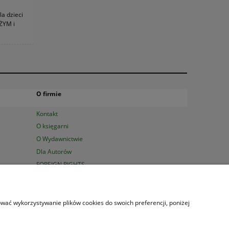
la dzieci
UŻYM i
O firmie
Kontakt
O księgarni
O Wydawnictwie
Dla Autorów
FOREIGN RIGHTS
0 23 47 | Serdecznie zapraszamy!
sować wykorzystywanie plików cookies do swoich preferencji, poniżej