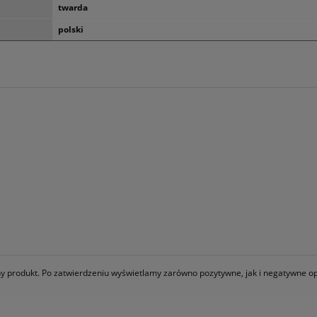
twarda
polski
any produkt. Po zatwierdzeniu wyświetlamy zarówno pozytywne, jak i negatywne op