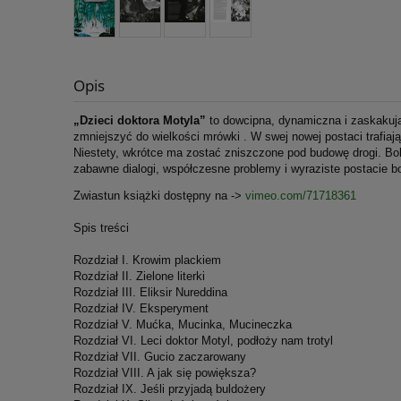
Opis
„Dzieci doktora Motyla”
to dowcipna, dynamiczna i zaskakują
zmniejszyć do wielkości mrówki . W swej nowej postaci trafiają
Niestety, wkrótce ma zostać zniszczone pod budowę drogi. Bo
zabawne dialogi, współczesne problemy i wyraziste postacie bo
Zwiastun książki dostępny na ->
vimeo.com/71718361
Spis treści
Rozdział I. Krowim plackiem
Rozdział II. Zielone literki
Rozdział III. Eliksir Nureddina
Rozdział IV. Eksperyment
Rozdział V. Mućka, Mucinka, Mucineczka
Rozdział VI. Leci doktor Motyl, podłoży nam trotyl
Rozdział VII. Gucio zaczarowany
Rozdział VIII. A jak się powiększa?
Rozdział IX. Jeśli przyjadą buldożery