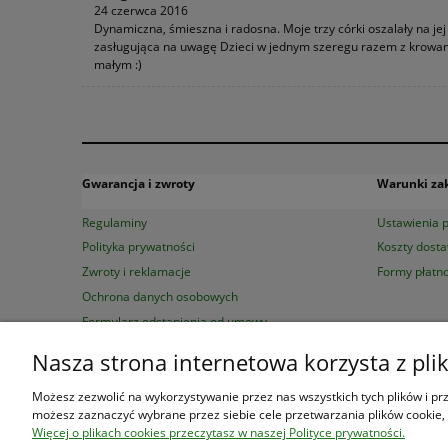
24 czerwca 2016
Dynamiczna, śmieszna i radosna. Moje trzy córki oszalały na jej
zasługująca na uwagę Dzieci w jednym szeregu razem z krowami wa
małym :)
Gwarancja i zwroty
Warunki z
Regulaminy
Ustawienia p
Polityka prywatności
Koszty dost
Zwroty i reklamacje
Formy płatno
Ochrona danych osobowych
Formularz odstąpienia od umowy
Nasza strona internetowa korzysta z pli
Księgarnia Las Książek
|
www.las
Możesz zezwolić na wykorzystywanie przez nas wszystkich tych plików i prze
możesz zaznaczyć wybrane przez siebie cele przetwarzania plików cookie, 
Więcej o plikach cookies przeczytasz w naszej Polityce prywatności.