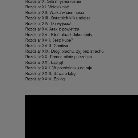
Rozdział X. Siła mięśnia rośnie
Rozdział XI. Wściekłość
Rozdział XII. Walka w ciemności
Rozdział XIII. Ostatnich kilka miejsc
Rozdział XIV. Do wyjścia!
Rozdział XV. Atak z powietrza
Rozdział XVI. Ktoś ukradł dokumenty
Rozdział XVII. Jesz kupę?
Rozdział XVIII. Gonitwa
Rozdział XIX. Drogi brachu, żyj bez strachu
Rozdział XX. Pomoc pilnie potrzebna
Rozdział XXI. Łap ją!
Rozdział XXII. W przedsionku do raju
Rozdział XXIII. Bitwa o łąkę
Rozdział XXIV. Epilog
Wojciech Mikołuszko