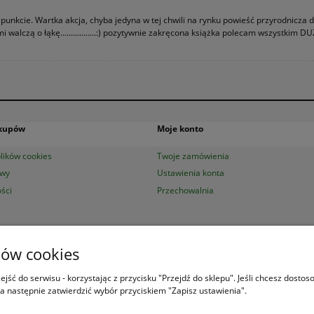
 punkcie. Wartka akcja, chyba jedyna w tej chwili na rynku powieść przyrodnicza d
lczą o łąkę.................:) pozytywnie zakręcona książka polecam wszystkim D
akupów
Moje konto
lików cookies
Twoje zamówienia
awy
Ustawienia konta
ści
Przechowalnia
ków cookies
ksiazek.pl
|
Aleje Jerozolimskie 53 (p. 2, lok. 212)
| 00-697 Warszawa | 22 29
Księgarnia
jest czynna od poniedziałku do piątku w godzinach
8:00 - 16:00
jść do serwisu - korzystając z przycisku "Przejdź do sklepu". Jeśli chcesz dosto
a następnie zatwierdzić wybór przyciskiem "Zapisz ustawienia".