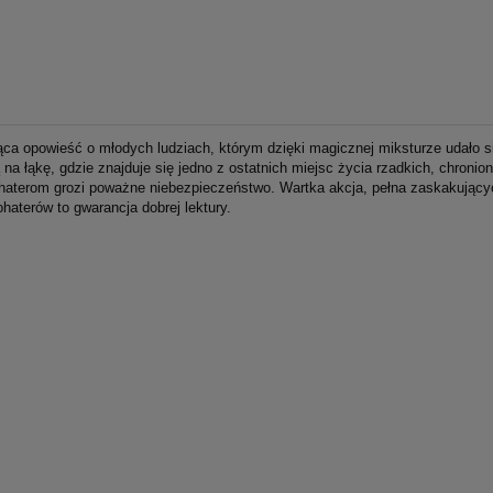
ca opowieść o młodych ludziach, którym dzięki magicznej miksturze udało s
 na łąkę, gdzie znajduje się jedno z ostatnich miejsc życia rzadkich, chronio
haterom grozi poważne niebezpieczeństwo. Wartka akcja, pełna zaskakujący
haterów to gwarancja dobrej lektury.