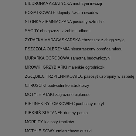
BIEDRONKA AZJATYCKA mistrzyni inwazji
BOGATKOWATE klejnoty świata owadów
STONKA ZIEMNIACZANA pasiasty szkodnik
SAGRY chrząszcze z żabimi udkami
ŻYRAFKA MADAGASKARSKA chrząszcz z długą szyją
PSZCZOŁA OLBRZYMIA nieustraszony obrońca miodu
MURARKA OGRODOWA samotna budowniczyni
MRÓWKI GRZYBIARKI maleńkie ogrodniczki
ZGŁĘBIEC TRZPIENNIKOWIEC pasożyt uzbrojony w szpadę
CHRUŚCIKI podwodni konstruktorzy
MOTYLE PTAKI zagrożone piękności
BIELINEK BYTOMKOWIEC pachnący motyl
PIĘKNIŚ SUŁTANEK dumny pasza
MORFIDY klejnoty tropików
MOTYLE SOWY zmierzchowe duszki