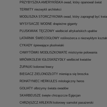
PRZYBYSZKA AMERYKŃSKA owad, który opanował świat
TERMITY niezwykli architekci
MODLISZKA STORCZYKOWA owad, który zapragnął być kwi
WYSYSACZE WODNE drapieżne giganty
PLUSKWIAK TĘCZOWY wielbiciel afrykańskich upałów
LATARNIK ŚWIECOGŁOWY roślinożerca o niezwykłym kształ
CYKADY śpiewające pluskwiaki
CHWYTÓWKI MODLISZKOWATE mistrzynie polowania
MRÓWKOLEW IGŁOSKRZYDŁY wielbiciel kwiatów
ŻUPAŁKI kolorowi łowcy
BIEGACZ ZIELONOZŁOTY mieniąca się broszka
ROHATYNIEC HERKULES mitologiczny heros
GOLIATY olbrzymy świata owadów
SKARBEUSZE święte chrząszcze Egipcjan
CHRZĄSZCZ ARLEKIN kolorowy samolot pasażerski