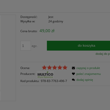
Dostępność:
Jest
Wysyłka w:
24 godziny
49,00 zł
Cena brutto:
do koszyka
egz.
dodaj do 
Ocena:
zapytaj o produkt
Producent:
poleć znajomemu
dodaj opinię
Kod produktu:
978-83-7763-496-7