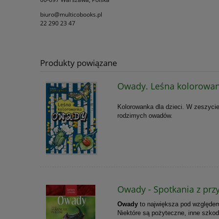
biuro@multicobooks.pl
22 290 23 47
Produkty powiązane
Owady. Leśna kolorowa
Kolorowanka dla dzieci. W zeszycie 
rodzimych owadów.
Owady - Spotkania z prz
Owady
to największa pod względem
Niektóre są pożyteczne, inne szkod