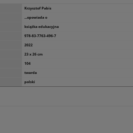
Krzysztof Pabis
...opowiada o
książka edukacyjna
978-83-7763-496-7
2022
23 x 26 cm
104
twarda
polski