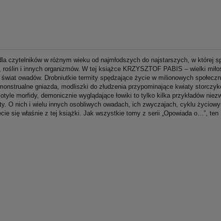
 dla czytelników w różnym wieku od najmłodszych do najstarszych, w której sp
t, roślin i innych organizmów. W tej książce KRZYSZTOF PABIS – wielki miło
 świat owadów. Drobniutkie termity spędzające życie w milionowych społecz
monstrualne gniazda, modliszki do złudzenia przypominające kwiaty storczyk
tyle morfidy, demonicznie wyglądające łowiki to tylko kilka przykładów niez
. O nich i wielu innych osobliwych owadach, ich zwyczajach, cyklu życiow
e się właśnie z tej książki. Jak wszystkie tomy z serii „Opowiada o…”, ten