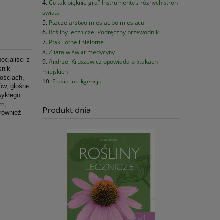
Co tak pięknie gra? Instrumenty z różnych stron
świata
Pszczelarstwo miesiąc po miesiącu
Rośliny lecznicze. Podręczny przewodnik
Ptaki lotne i nielotne
Z tatą w świat medycyny
ecjaliści z
Andrzej Kruszewicz opowiada o ptakach
śnik
miejskich
nościach,
Ptasia inteligencja
ów, głośne
wykłego
ym,
Produkt dnia
 również