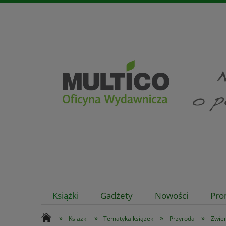
Książki
Gadżety
Nowości
Pro
»
»
»
»
Książki
Tematyka książek
Przyroda
Zwie