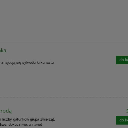
nka
do k
znajdują się sylwetki kilkunastu
yrodą
 liczby gatunków grupa zwierząt.
do k
liwe, dokuczliwe, a nawet