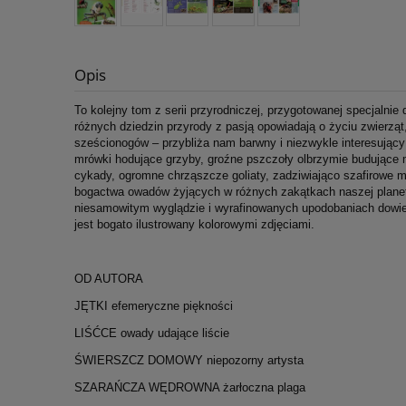
Opis
To kolejny tom z serii przyrodniczej, przygotowanej specjalnie
różnych dziedzin przyrody z pasją opowiadają o życiu zwierzą
sześcionogów – przybliża nam barwny i niezwykle interesujący
mrówki hodujące grzyby, groźne pszczoły olbrzymie budujące 
cykady, ogromne chrząszcze goliaty, zadziwiająco szafirowe mo
bogactwa owadów żyjących w różnych zakątkach naszej planety
niesamowitym wyglądzie i wyrafinowanych upodobaniach dowieci
jest bogato ilustrowany kolorowymi zdjęciami.
OD AUTORA
JĘTKI efemeryczne piękności
LIŚĆCE owady udające liście
ŚWIERSZCZ DOMOWY niepozorny artysta
SZARAŃCZA WĘDROWNA żarłoczna plaga