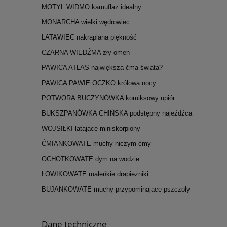
MOTYL WIDMO kamuflaż idealny
MONARCHA wielki wędrowiec
LATAWIEC nakrapiana piękność
CZARNA WIEDŹMA zły omen
PAWICA ATLAS największa ćma świata?
PAWICA PAWIE OCZKO królowa nocy
POTWORA BUCZYNÓWKA komiksowy upiór
BUKSZPANÓWKA CHIŃSKA podstępny najeźdźca
WOJSIŁKI latające miniskorpiony
ĆMIANKOWATE muchy niczym ćmy
OCHOTKOWATE dym na wodzie
ŁOWIKOWATE maleńkie drapieżniki
BUJANKOWATE muchy przypominające pszczoły
Dane techniczne