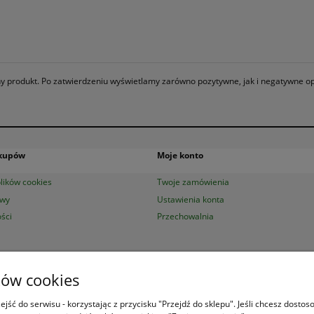
any produkt. Po zatwierdzeniu wyświetlamy zarówno pozytywne, jak i negatywne op
akupów
Moje konto
lików cookies
Twoje zamówienia
awy
Ustawienia konta
ści
Przechowalnia
ków cookies
ksiazek.pl
|
Aleje Jerozolimskie 53 (p. 2, lok. 212)
| 00-697 Warszawa | 22 29
Księgarnia
jest czynna od poniedziałku do piątku w godzinach
8:00 - 16:00
jść do serwisu - korzystając z przycisku "Przejdź do sklepu". Jeśli chcesz dosto