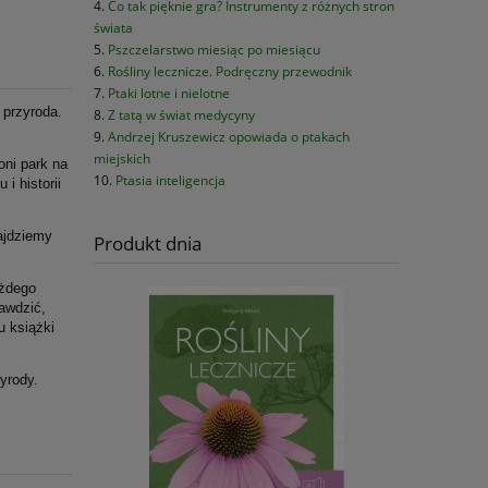
Co tak pięknie gra? Instrumenty z różnych stron
świata
Pszczelarstwo miesiąc po miesiącu
Rośliny lecznicze. Podręczny przewodnik
Ptaki lotne i nielotne
 przyroda.
Z tatą w świat medycyny
Andrzej Kruszewicz opowiada o ptakach
miejskich
oni park na
Ptasia inteligencja
i historii
ajdziemy
Produkt dnia
ażdego
rawdzić,
u książki
yrody.