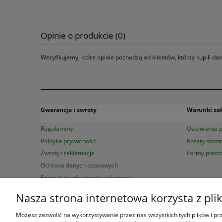
Opinie o produkcie (0)
Weryfikujemy, które opinie pochodzą od klientów, którzy kupili d
Gwarancja i zwroty
Warunki z
Regulaminy
Ustawienia p
Polityka prywatności
Koszty dost
Zwroty i reklamacje
Formy płatno
Ochrona danych osobowych
Formularz odstąpienia od umowy
Nasza strona internetowa korzysta z pli
Księgarnia Las Książek
|
www.las
Możesz zezwolić na wykorzystywanie przez nas wszystkich tych plików i prze