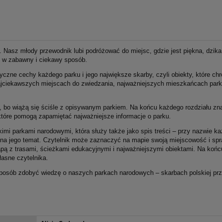
Nasz młody przewodnik lubi podróżować do miejsc, gdzie jest piękna, dzika
ł w zabawny i ciekawy sposób.
czne cechy każdego parku i jego największe skarby, czyli obiekty, które chr
jciekawszych miejscach do zwiedzania, najważniejszych mieszkańcach parku 
ć, bo wiążą się ściśle z opisywanym parkiem. Na końcu każdego rozdziału zn
óre pomogą zapamiętać najważniejsze informacje o parku.
mi parkami narodowymi, która służy także jako spis treści – przy nazwie k
ał na jego temat. Czytelnik może zaznaczyć na mapie swoją miejscowość i sp
mapą z trasami, ścieżkami edukacyjnymi i najważniejszymi obiektami. Na końc
łasne czytelnika.
posób zdobyć wiedzę o naszych parkach narodowych – skarbach polskiej prz