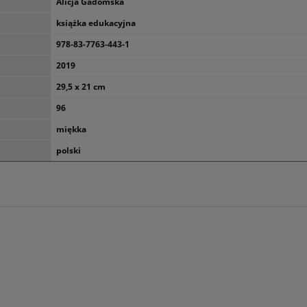
Alicja Gadomska
książka edukacyjna
978-83-7763-443-1
2019
29,5 x 21 cm
96
miękka
polski