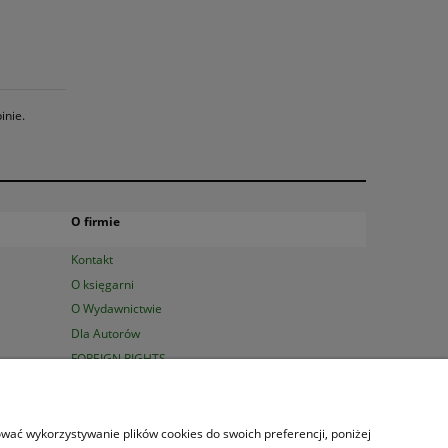
inie.
O firmie
Kontakt
O księgarni
O Wydawnictwie
Dla Autorów
FOREIGN RIGHTS
0 23 47 | Serdecznie zapraszamy!
sować wykorzystywanie plików cookies do swoich preferencji, poniżej