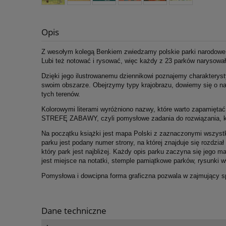
Opis
Z wesołym kolegą Benkiem zwiedzamy polskie parki narodowe. 
Lubi też notować i rysować, więc każdy z 23 parków narysowa
Dzięki jego ilustrowanemu dziennikowi poznajemy charakterysty
swoim obszarze. Obejrzymy typy krajobrazu, dowiemy się o na
tych terenów.
Kolorowymi literami wyróżniono nazwy, które warto zapamięta
STREFĘ ZABAWY, czyli pomysłowe zadania do rozwiązania, kt
Na początku książki jest mapa Polski z zaznaczonymi wszystki
parku jest podany numer strony, na której znajduje się rozdzi
który park jest najbliżej. Każdy opis parku zaczyna się jego 
jest miejsce na notatki, stemple pamiątkowe parków, rysunki w
Pomysłowa i dowcipna forma graficzna pozwala w zajmujący s
Dane techniczne