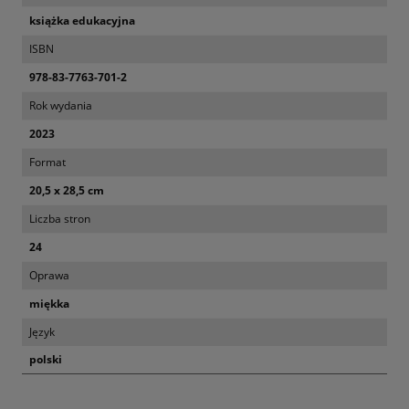
książka edukacyjna
ISBN
978-83-7763-701-2
Rok wydania
2023
Format
20,5 x 28,5 cm
Liczba stron
24
Oprawa
miękka
Język
polski