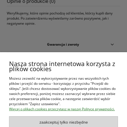
Opinie o produkcie (0)
Weryfikujemy, które opinie pochodzą od klientów, którzy kupili dany
produkt. Po zatwierdzeniu wyświetlamy zarówno pozytywne, jak i
negatywne opinie.
Gwarancja i zwroty
Warunki zakupów
Nasza strona internetowa korzysta z
plików cookies
Moje konto
Możesz zezwolić na wykorzystywanie przez nas wszystkich tych
plików i przejść do serwisu - korzystając z przycisku "Przejdź do
O firmie
sklepu". Jeśli chcesz dostosować wykorzystywanie plików cookies do
swoich preferencji, poniżej możesz zaznaczyć wybrane przez siebie
cele przetwarzania plików cookie, a następnie zatwierdzić wybór
przyciskiem "Zapisz ustawienia".
Księgarnia Las Książek
|
www.lasksiazek.pl
|
Aleje Jerozolimskie
Więcej o plikach cookies przeczytasz w naszej Polityce prywatności.
53 (p. 2, lok. 212)
| 00-697 Warszawa | 22 290 23 47 | Serdecznie
zapraszamy!
Księgarnia
jest czynna od poniedziałku do piątku w godzinach
8:00
zaakceptuj tylko niezbędne