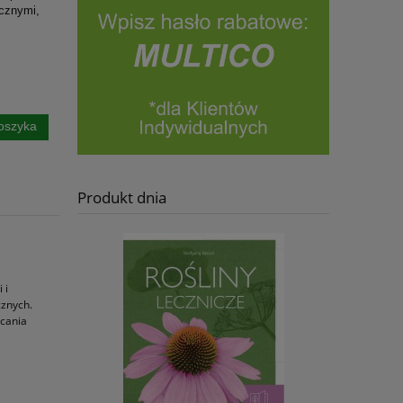
ycznymi,
oszyka
Produkt dnia
 i
cznych.
ęcania