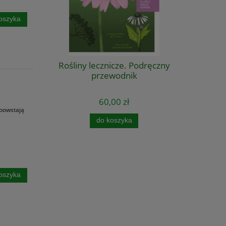
oszyka
Rośliny lecznicze. Podręczny
przewodnik
60,00 zł
 powstają
do koszyka
oszyka