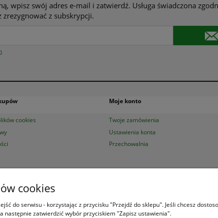
ną, wpisz swój adres e-mail i zatwierdź. Usługa świadczona zgodn
 zrezygnować z subskrypcji.
n
akupów
Moje konto
lików cookies
Twoje zamówienia
awy
Ustawienia konta
ści
Przechowalnia
ków cookies
ksiazek.pl
|
Aleje Jerozolimskie 53 (p. 2, lok. 212)
| 00-697 Warszawa | 22 29
Księgarnia
jest czynna od poniedziałku do piątku w godzinach
8:00 - 16:00
jść do serwisu - korzystając z przycisku "Przejdź do sklepu". Jeśli chcesz dosto
a następnie zatwierdzić wybór przyciskiem "Zapisz ustawienia".