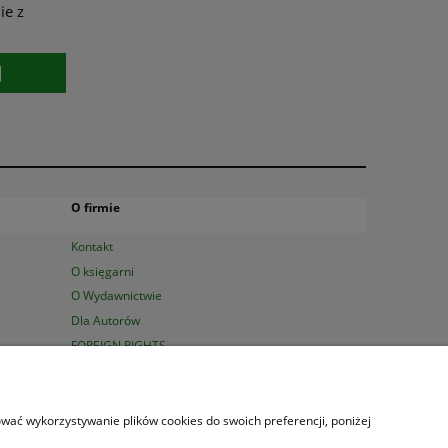
ie z
O firmie
Kontakt
O księgarni
O Wydawnictwie
Dla Autorów
FOREIGN RIGHTS
0 23 47 | Serdecznie zapraszamy!
sować wykorzystywanie plików cookies do swoich preferencji, poniżej