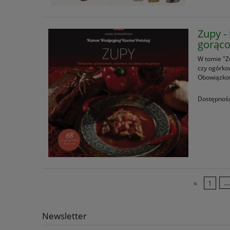
Zupy -
gorąc
W tomie "Zu
czy ogórkow
Obowiązkow
Dostępnoś
«
1
...
Newsletter