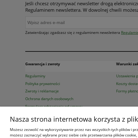
Jeśli chcesz otrzymywać newsletter drogą elektronicz
Regulaminem newslettera. W dowolnej chwili możesz
Zatwierdzając zgadzasz się z regulaminem newslettera
Regulami
Gwarancja i zwroty
Warunki z
Regulaminy
Ustawienia p
Polityka prywatności
Koszty dost
Zwroty i reklamacje
Formy płatno
Ochrona danych osobowych
Formularz odstąpienia od umowy
Nasza strona internetowa korzysta z pli
Księgarnia Las Książek
|
www.las
Możesz zezwolić na wykorzystywanie przez nas wszystkich tych plików i prze
możesz zaznaczyć wybrane przez siebie cele przetwarzania plików cookie, 