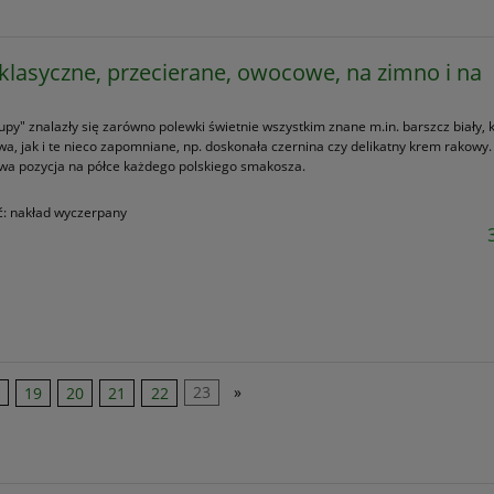
 klasyczne, przecierane, owocowe, na zimno i na
o
py" znalazły się zarówno polewki świetnie wszystkim znane m.in. barszcz biały, 
a, jak i te nieco zapomniane, np. doskonała czernina czy delikatny krem rakowy.
a pozycja na półce każdego polskiego smakosza.
ć:
nakład wyczerpany
19
20
21
22
23
»