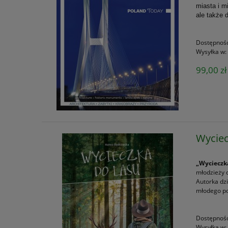
miasta i m
ale także
Dostępnoś
Wysyłka w:
99,00 zł
Wyciec
„Wycieczk
młodzieży 
Autorka dz
młodego po
Dostępnoś
Wysyłka w: