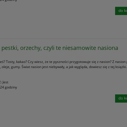
do k
, pestki, orzechy, czyli te niesamowite nasiona
łeś? Tosty, kakao? Czy wiesz, że te pyszności przygotowuje się z nasion? Z nasion
, oleje, gumy. Świat nasion jest niebywały, a jak wygląda, dowiesz się z tej książki.
ć:
Jest
24 godziny
do k