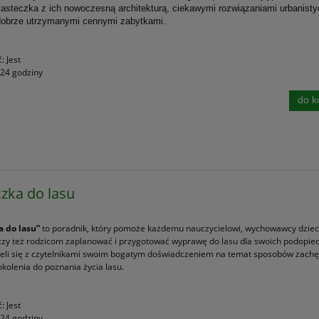
iasteczka z ich nowoczesną architekturą, ciekawymi rozwiązaniami urbanist
 dobrze utrzymanymi cennymi zabytkami.
ć:
Jest
24 godziny
do k
zka do lasu
a do lasu”
to poradnik, który pomoże każdemu nauczycielowi, wychowawcy dzieci
czy też rodzicom zaplanować i przygotować wyprawę do lasu dla swoich podopie
ieli się z czytelnikami swoim bogatym doświadczeniem na temat sposobów zach
kolenia do poznania życia lasu.
ć:
Jest
24 godziny