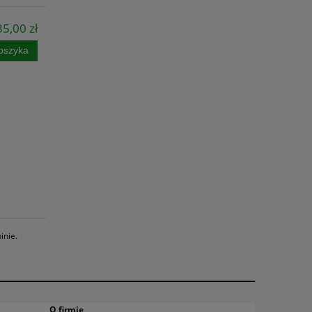
35,00 zł
oszyka
inie.
O firmie