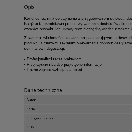
Opis
Kto choć raz miał do czynienia z przygotowaniem surowca, des
Książka ta przedstawia proces wytwarzania destylatów alkoho
owoców, sposobu ich uprawy oraz niezbędną wiedzę z zakresu fi
Zawarte tu wiadomości ułatwią start początkującym, a doświ
produkcji z cudzymi sekretami wytwarzania dobrych destylatów
seminariów i degustacji.
• Profesjonaliści radzą praktykom
• Przejrzyście i bardzo przystępne informacje
• Liczne zdjęcia wzbogacają tekst
Dane techniczne
Autor
Seria
Kategoria książki
ISBN