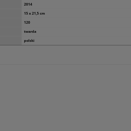
2014
15 x 21,5 cm
120
twarda
polski