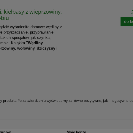
, kiełbasy z wieprzowiny,
obiu
do k
rządzić wyśmienite domowe wędliny z
e przyrządzanie, przyprawianie,
takich specjałów, jak szynka,
jemnic.
Książka
"Wędliny,
przowiny, wołowiny, dziczyzny i
any produkt. Po zatwierdzeniu wyświetlamy zarówno pozytywne, jak i negatywne op
akupów
Moje konto