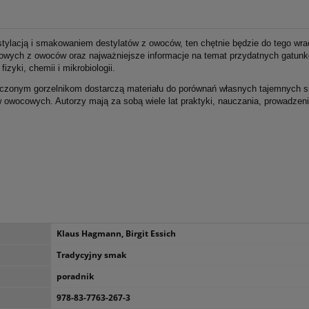
tylacją i smakowaniem destylatów z owoców, ten chętnie będzie do tego wra
lowych z owoców oraz najważniejsze informacje na temat przydatnych gatun
zyki, chemii i mikrobiologii.
adczonym gorzelnikom dostarczą materiału do porównań własnych tajemnych 
 owocowych. Autorzy mają za sobą wiele lat praktyki, nauczania, prowadzen
Klaus Hagmann, Birgit Essich
Tradycyjny smak
poradnik
978-83-7763-267-3