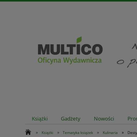
Książki
Gadżety
Nowości
Pro
»
»
»
»
Książki
Tematyka książek
Kulinaria
Desty