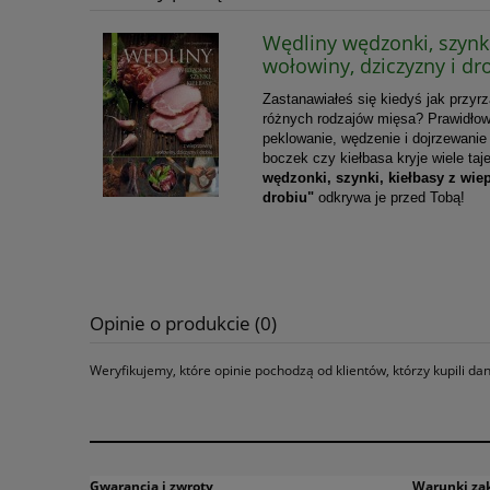
Wędliny wędzonki, szynki
wołowiny, dziczyzny i dr
Zastanawiałeś się kiedyś jak przy
różnych rodzajów mięsa?
Prawidłow
peklowanie, wędzenie i dojrzewanie 
boczek czy kiełbasa kryje wiele ta
wędzonki, szynki, kiełbasy z wie
drobiu"
odkrywa je przed Tobą!
Opinie o produkcie (0)
Weryfikujemy, które opinie pochodzą od klientów, którzy kupili d
Gwarancja i zwroty
Warunki z