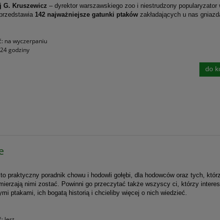
j G. Kruszewicz
– dyrektor warszawskiego zoo i niestrudzony popularyzator
 przedstawia
142 najważniejsze gatunki ptaków
zakładających u nas gniazd
ć:
na wyczerpaniu
24 godziny
do k
e
to praktyczny poradnik chowu i hodowli gołębi, dla hodowców oraz tych, któr
mierzają nimi zostać. Powinni go przeczytać także wszyscy ci, którzy interes
ymi ptakami, ich bogatą historią i chcieliby więcej o nich wiedzieć.
ć:
Jest