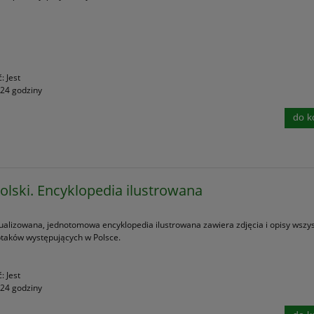
ć:
Jest
24 godziny
do k
Polski. Encyklopedia ilustrowana
ualizowana, jednotomowa encyklopedia ilustrowana zawiera zdjęcia i opisy wszys
taków występujących w Polsce.
ć:
Jest
24 godziny