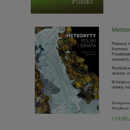
Meteor
Pierwszy 
Kosmosu. T
Przedstawi
ziemskich
Rozdział p
okazów, om
W książce 
obiekty ma
Dostępnoś
Wysyłka w:
119,00 z