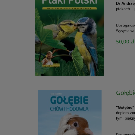
Dr Andrze
ptakach –
Dostępnoś
Wysyłka w:
50,00 zł
Gołębi
"Gołębie"
dopiero za
tymi piękn
Dostępnoś