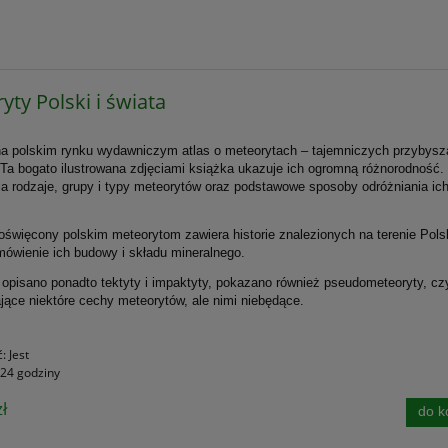
yty Polski i świata
na polskim rynku wydawniczym atlas o meteorytach – tajemniczych przybysz
a bogato ilustrowana zdjęciami książka ukazuje ich ogromną różnorodność.
a rodzaje, grupy i typy meteorytów oraz podstawowe sposoby odróżniania ich
.
oświęcony polskim meteorytom zawiera historie znalezionych na terenie Pols
ówienie ich budowy i składu mineralnego.
opisano ponadto tektyty i impaktyty, pokazano również pseudometeoryty, czy
jące niektóre cechy meteorytów, ale nimi niebędące.
ć:
Jest
24 godziny
ł
do k