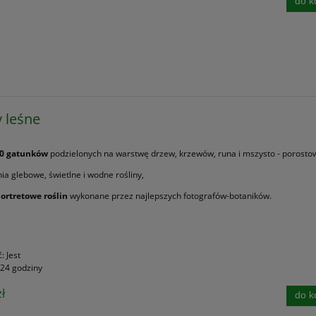
do k
y leśne
0 gatunków
podzielonych na warstwę drzew, krzewów, runa i mszysto - porosto
a glebowe, świetlne i wodne rośliny,
portretowe roślin
wykonane przez najlepszych fotografów-botaników.
ć:
Jest
24 godziny
ł
do k