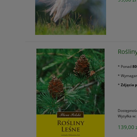
Roślin
* Ponad
80
* Wymagani
*
Zdjęcia 
Dostępnoś
Wysyłka w:
139,00 z