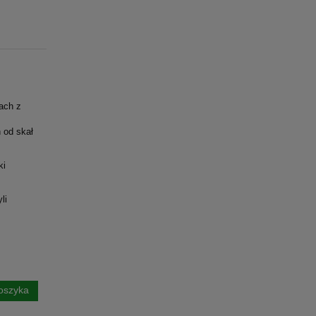
ach z
 od skał
ki
li
oszyka