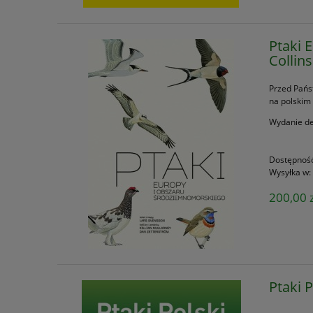
Ptaki 
Collin
Przed Pań
na polskim
Wydanie de
Dostępnoś
Wysyłka w:
200,00 z
Ptaki 