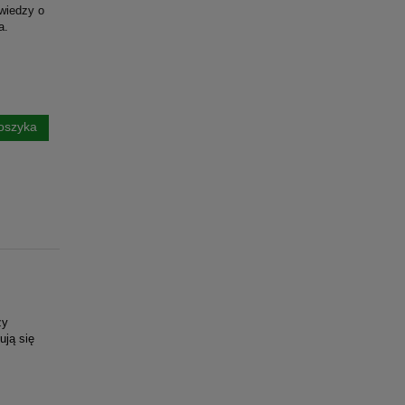
 wiedzy o
a.
oszyka
zy
ują się