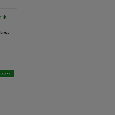
nik
danego
oszyka