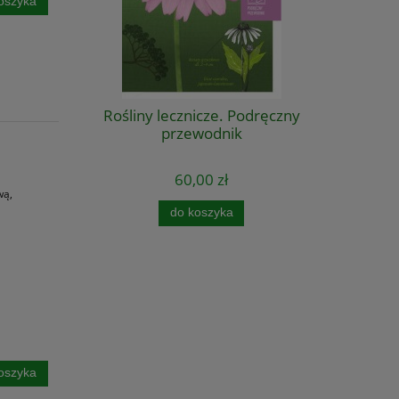
oszyka
Rośliny lecznicze. Podręczny
przewodnik
60,00 zł
wą,
do koszyka
oszyka