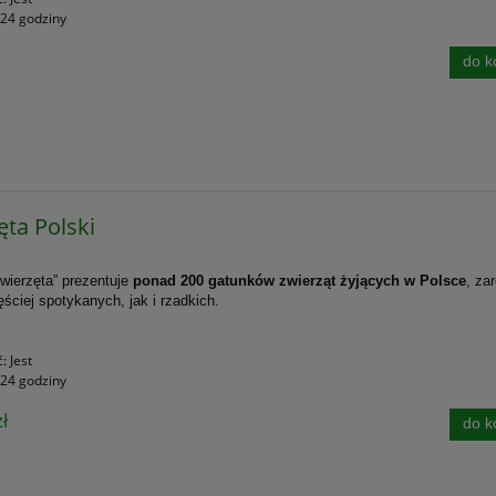
24 godziny
do k
ęta Polski
wierzęta” prezentuje
ponad 200 gatunków zwierząt żyjących w Polsce
, za
ęściej spotykanych, jak i rzadkich.
ć:
Jest
24 godziny
ł
do k