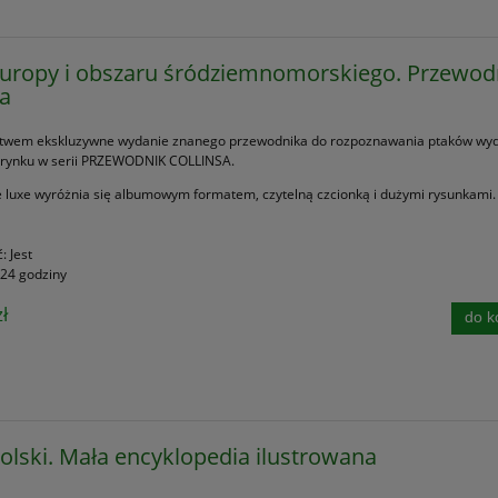
Europy i obszaru śródziemnomorskiego. Przewod
sa
stwem ekskluzywne wydanie znanego przewodnika do rozpoznawania ptaków wy
 rynku w serii PRZEWODNIK COLLINSA.
 luxe wyróżnia się albumowym formatem, czytelną czcionką i dużymi rysunkami.
ć:
Jest
24 godziny
ł
do k
Polski. Mała encyklopedia ilustrowana