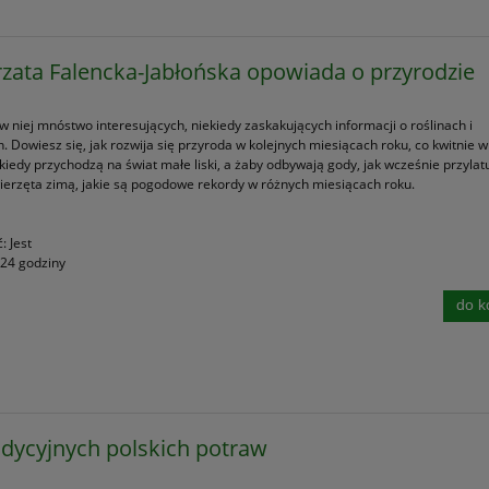
zata Falencka-Jabłońska opowiada o przyrodzie
w niej mnóstwo interesujących, niekiedy zaskakujących informacji o roślinach i
. Dowiesz się, jak rozwija się przyroda w kolejnych miesiącach roku, co kwitnie 
kiedy przychodzą na świat małe liski, a żaby odbywają gody, jak wcześnie przylatu
wierzęta zimą, jakie są pogodowe rekordy w różnych miesiącach roku.
ć:
Jest
24 godziny
do k
adycyjnych polskich potraw