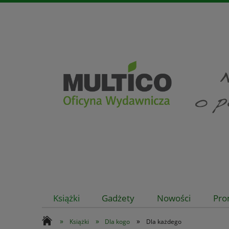
Książki
Gadżety
Nowości
Pro
»
»
»
Książki
Dla kogo
Dla każdego