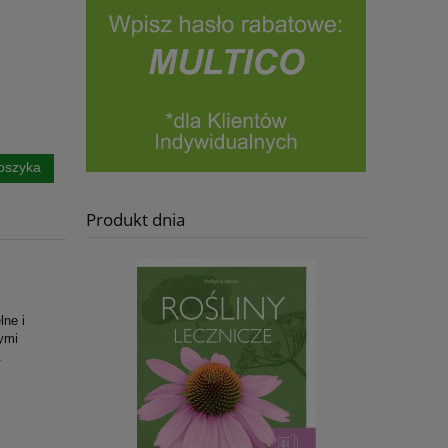
oszyka
Produkt dnia
lne i
ymi
.