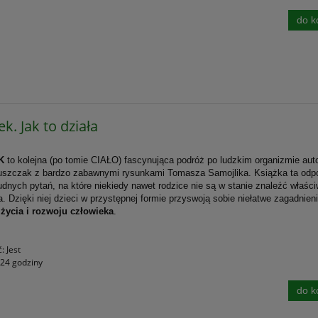
do k
k. Jak to działa
K
to kolejna (po tomie CIAŁO) fascynująca podróż po ludzkim organizmie aut
uszczak z bardzo zabawnymi rysunkami Tomasza Samojlika. Książka ta odp
rudnych pytań, na które niekiedy nawet rodzice nie są w stanie znaleźć właśc
a. Dzięki niej dzieci w przystępnej formie przyswoją sobie niełatwe zagadnien
e
życia i rozwoju człowieka
.
ć:
Jest
24 godziny
do k