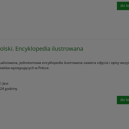
do k
Polski. Encyklopedia ilustrowana
ualizowana, jednotomowa encyklopedia ilustrowana zawiera zdjęcia i opisy wszys
taków występujących w Polsce.
ć:
Jest
24 godziny
do k