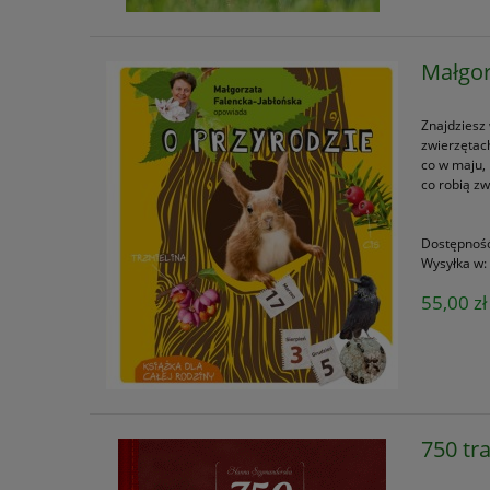
Małgor
Znajdziesz 
zwierzętach
co w maju, 
co robią z
Dostępnoś
Wysyłka w:
55,00 zł
750 tr