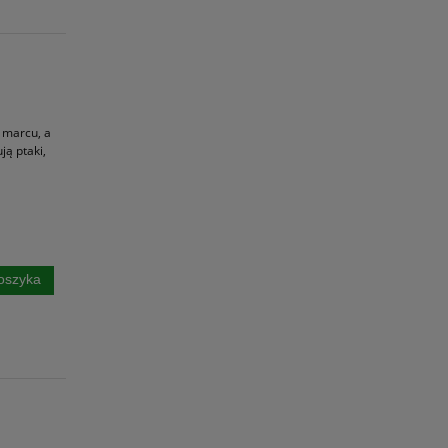
w marcu, a
ją ptaki,
oszyka