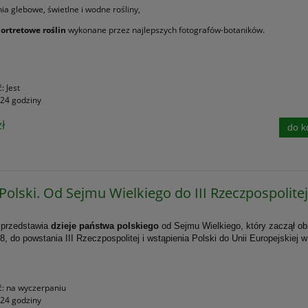
a glebowe, świetlne i wodne rośliny,
portretowe roślin
wykonane przez najlepszych fotografów-botaników.
ć:
Jest
24 godziny
ł
do k
 Polski. Od Sejmu Wielkiego do III Rzeczpospolite
 przedstawia
dzieje państwa polskiego
od Sejmu Wielkiego, który zaczął o
8, do powstania III Rzeczpospolitej i wstąpienia Polski do Unii Europejskiej w
ć:
na wyczerpaniu
24 godziny