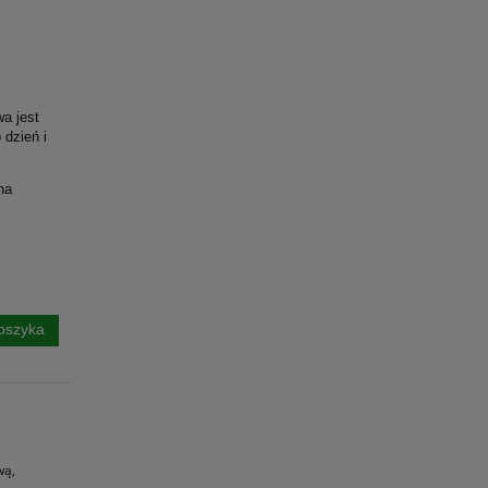
a jest
 dzień i
na
oszyka
wą,