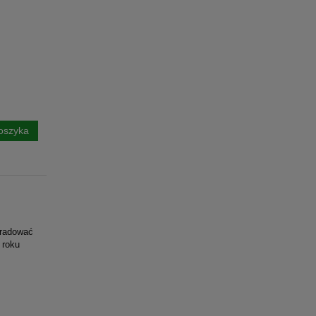
oszyka
j
bradować
 roku