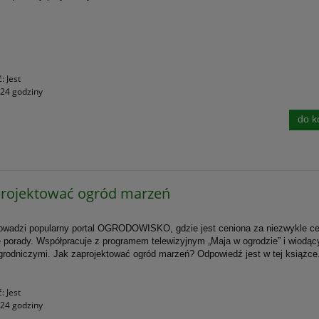
ć:
Jest
24 godziny
do k
projektować ogród marzeń
owadzi popularny portal OGRODOWISKO, gdzie jest ceniona za niezwykle ce
 porady. Współpracuje z programem telewizyjnym „Maja w ogrodzie” i wiodąc
rodniczymi. Jak zaprojektować ogród marzeń? Odpowiedź jest w tej książc
e
ć:
Jest
24 godziny