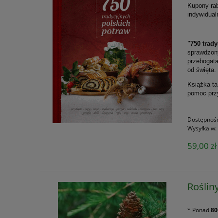
Kupony rab
indywidual
"750 trad
sprawdzony
przebogata
od święta.
Książka ta
pomoc przy
Dostępnoś
Wysyłka w:
59,00 zł
Roślin
* Ponad
80