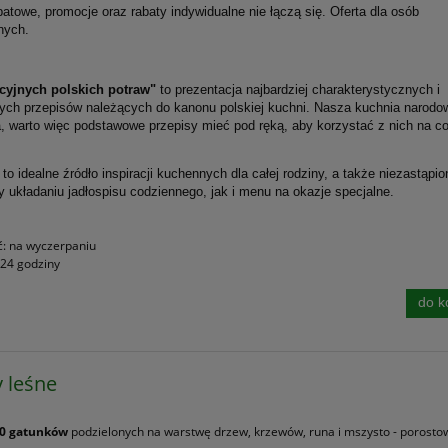
atowe, promocje oraz rabaty indywidualne nie łączą się. Oferta dla osób
nych.
ycyjnych polskich potraw"
to prezentacja najbardziej charakterystycznych i
ch przepisów należących do kanonu polskiej kuchni. Nasza kuchnia narodow
, warto więc podstawowe przepisy mieć pod ręką, aby korzystać z nich na co
 to idealne źródło inspiracji kuchennych dla całej rodziny, a także niezastąpio
 układaniu jadłospisu codziennego, jak i menu na okazje specjalne.
ć:
na wyczerpaniu
24 godziny
do k
y leśne
0 gatunków
podzielonych na warstwę drzew, krzewów, runa i mszysto - porosto