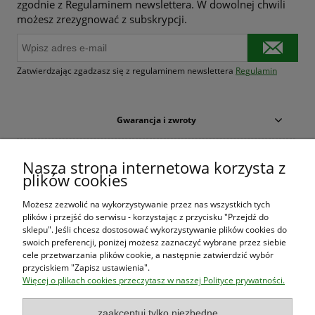
zgodnie z Regulaminem newslettera. W dowolnej chwili
możesz zrezygnować z subskrypcji.
Zatwierdzając zgadzasz się z regulaminem newslettera
Regulamin
Gwarancja i zwroty
Warunki zakupów
Nasza strona internetowa korzysta z
plików cookies
Moje konto
Możesz zezwolić na wykorzystywanie przez nas wszystkich tych
plików i przejść do serwisu - korzystając z przycisku "Przejdź do
O firmie
sklepu". Jeśli chcesz dostosować wykorzystywanie plików cookies do
swoich preferencji, poniżej możesz zaznaczyć wybrane przez siebie
cele przetwarzania plików cookie, a następnie zatwierdzić wybór
przyciskiem "Zapisz ustawienia".
Księgarnia Las Książek
|
www.lasksiazek.pl
|
Aleje Jerozolimskie
Więcej o plikach cookies przeczytasz w naszej Polityce prywatności.
53 (p. 2, lok. 212)
| 00-697 Warszawa | 22 290 23 47 | Serdecznie
zapraszamy!
zaakceptuj tylko niezbędne
Księgarnia
jest czynna od poniedziałku do piątku w godzinach
8:00