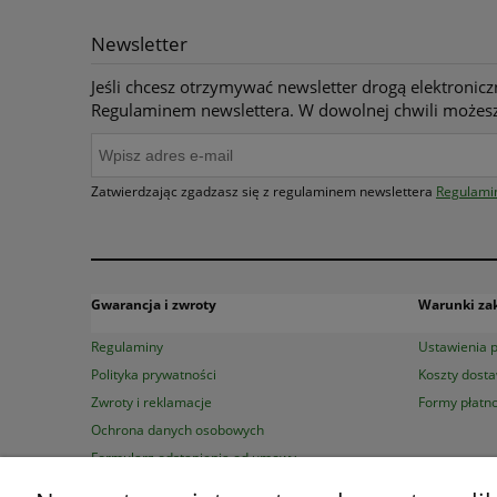
Newsletter
Jeśli chcesz otrzymywać newsletter drogą elektronicz
Regulaminem newslettera. W dowolnej chwili możesz
Zatwierdzając zgadzasz się z regulaminem newslettera
Regulami
Gwarancja i zwroty
Warunki z
Regulaminy
Ustawienia p
Polityka prywatności
Koszty dost
Zwroty i reklamacje
Formy płatno
Ochrona danych osobowych
Formularz odstąpienia od umowy