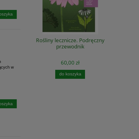
oszyka
Rośliny lecznicze. Podręczny
przewodnik
60,00 zł
h
nących w
do koszyka
oszyka