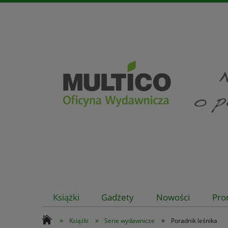
Książki
Gadżety
Nowości
Pro
»
»
»
Książki
Serie wydawnicze
Poradnik leśnika