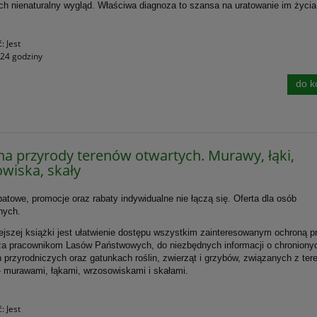
ch nienaturalny wygląd. Właściwa diagnoza to szansa na uratowanie im życia
ć:
Jest
24 godziny
do k
a przyrody terenów otwartych. Murawy, łąki,
wiska, skały
atowe, promocje oraz rabaty indywidualne nie łączą się. Oferta dla osób
nych.
ejszej książki jest ułatwienie dostępu wszystkim zainteresowanym ochroną p
za pracownikom Lasów Państwowych, do niezbędnych informacji o chroniony
h przyrodniczych oraz gatunkach roślin, zwierząt i grzybów, związanych z ter
- murawami, łąkami, wrzosowiskami i skałami.
ć:
Jest