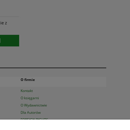
ie z
O firmie
Kontakt
O księgarni
O Wydawnictwie
Dla Autorów
FOREIGN RIGHTS