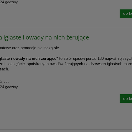
24 godziny
do k
 iglaste i owady na nich żerujące
atowe oraz promocje nie łączą się.
glaste i owady na nich żerujące"
to zbiór opisów ponad 180 najważniejszyc
o i najczęściej spotykanych owadów żerujących na drzewach iglastych ros
asach.
ć:
Jest
24 godziny
do k