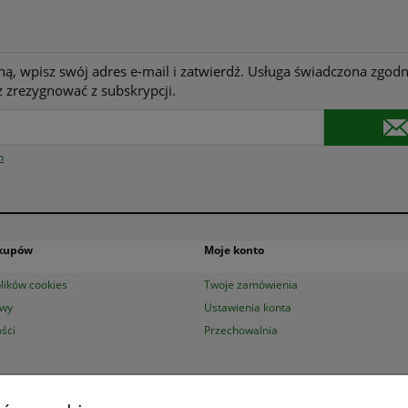
ną, wpisz swój adres e-mail i zatwierdź. Usługa świadczona zgodn
 zrezygnować z subskrypcji.
n
akupów
Moje konto
lików cookies
Twoje zamówienia
awy
Ustawienia konta
ści
Przechowalnia