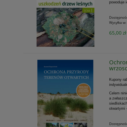
powoduje i
Dostępnoś
Wysyłka w:
65,00 zł
Ochron
wrzoso
Kupony rab
indywidual
Celem nini
a zwłaszc
siedliskac
otwartymi 
Dostępnoś