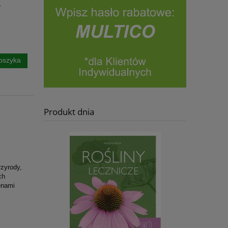
.
oszyka
Produkt dnia
rzyrody,
ch
enami