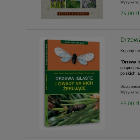
Wysyłka w:
79,00 zł
Drzewa
Kupony rab
"Drzewa i
gospodarcz
polskich l
Dostępnoś
Wysyłka w:
65,00 zł