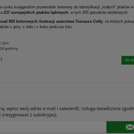
a rynku księgarskim przewodnik terenowy do identyfikacji „ma­łych” ptaków w 
ia
237 europejskich ptaków lądowych
, w tym 205 gatunków wróblowych.
nad 850 kolorowych ilu­stracji autorstwa Tomasza Cofty
, na których poka
taków z góry, z dołu i z boku podczas lotu.
ć:
Jest
24 godziny
ł
do k
ną, wpisz swój adres e-mail i zatwierdź. Usługa świadczona zgodn
 zrezygnować z subskrypcji.