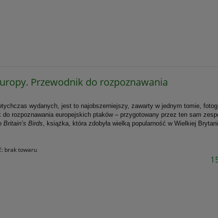
Europy. Przewodnik do rozpoznawania
tychczas wydanych, jest to najobszerniejszy, zawarty w jednym tomie, fotog
 do rozpoznawania europejskich ptaków – przygotowany przez ten sam zesp
co
Britain’s Birds
, książka, która zdobyła wielką popularność w Wielkiej Brytani
ć:
brak towaru
15