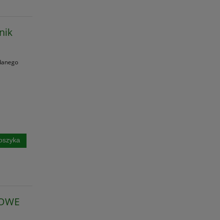
nik
danego
oszyka
LOWE