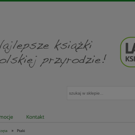
mocje
Kontakt
»
rzęta
Ptaki