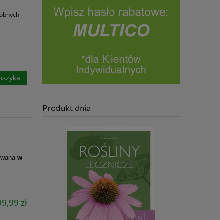
dobnych
oszyka
Produkt dnia
kowana
w
9,99 zł