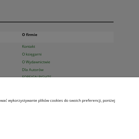
O firmie
Kontakt
O księgarni
O Wydawnictwie
Dla Autorów
FOREIGN RIGHTS
0 23 47 | Serdecznie zapraszamy!
sować wykorzystywanie plików cookies do swoich preferencji, poniżej