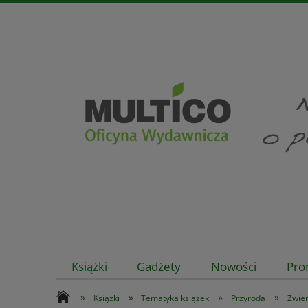
Książki
Gadżety
Nowości
Pro
»
»
»
»
Książki
Tematyka książek
Przyroda
Zwie