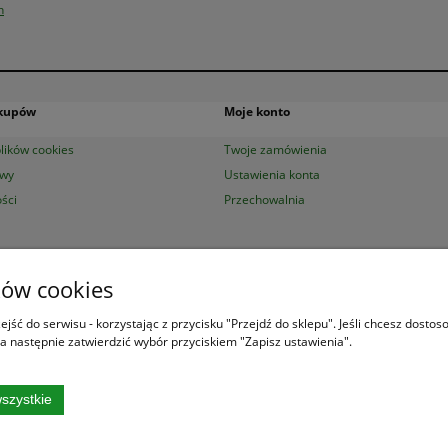
n
akupów
Moje konto
lików cookies
Twoje zamówienia
awy
Ustawienia konta
ści
Przechowalnia
ków cookies
ksiazek.pl
|
Aleje Jerozolimskie 53 (p. 2, lok. 212)
| 00-697 Warszawa | 22 29
Księgarnia
jest czynna od poniedziałku do piątku w godzinach
8:00 - 16:00
jść do serwisu - korzystając z przycisku "Przejdź do sklepu". Jeśli chcesz dosto
a następnie zatwierdzić wybór przyciskiem "Zapisz ustawienia".
szystkie
Najlepsze książki o polskiej przyrodzie!