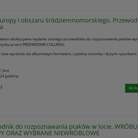
Europy i obszaru śródziemnomorskiego. Przewod
sa
stwem ekskluzywne wydanie znanego przewodnika do rozpoznawania ptaków wy
 rynku w serii PRZEWODNIK COLLINSA.
 luxe wyróżnia się albumowym formatem, czytelną czcionką i dużymi rysunkami.
ć:
Jest
24 godziny
ł
do k
odnik do rozpoznawania ptaków w locie. WRÓB
Y ORAZ WYBRANE NIEWRÓBLOWE