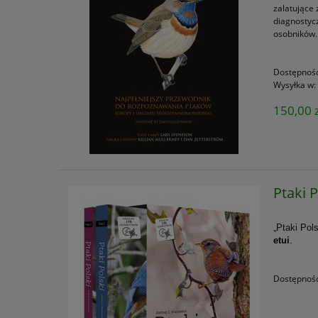
zalatujące
diagnostyc
osobników.
Dostępnoś
Wysyłka w:
150,00 z
Ptaki 
„Ptaki Pol
etui
.
Dostępnoś