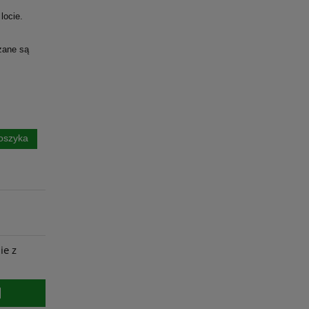
locie.
zane są
oszyka
ie z