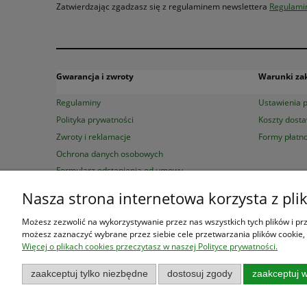
Zatwierdzając zgadzasz się z regulaminem newslettera
Regulami
Gwarancja i zwroty
Warunki z
Regulaminy
Ustawienia p
Polityka prywatności
Koszty dost
Zwroty i reklamacje
Formy płatno
Ochrona danych osobowych
Formularz odstąpienia od umowy
Nasza strona internetowa korzysta z pli
Księgarnia Las Książek
|
www.las
Możesz zezwolić na wykorzystywanie przez nas wszystkich tych plików i prze
możesz zaznaczyć wybrane przez siebie cele przetwarzania plików cookie, 
Więcej o plikach cookies przeczytasz w naszej Polityce prywatności.
zaakceptuj tylko niezbędne
dostosuj zgody
zaakceptuj w