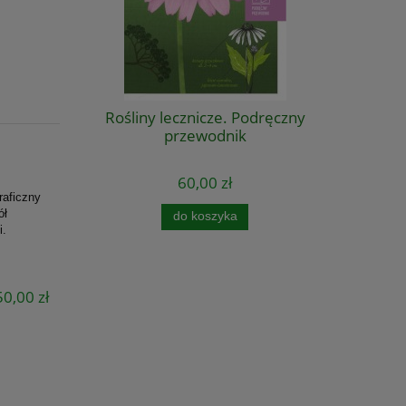
Rośliny lecznicze. Podręczny
przewodnik
60,00 zł
raficzny
ół
do koszyka
i.
0,00 zł