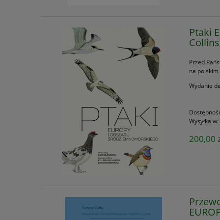
Ptaki 
Collin
Przed Pań
na polskim
Wydanie de
Dostępnoś
Wysyłka w:
200,00 z
Przew
EUROP