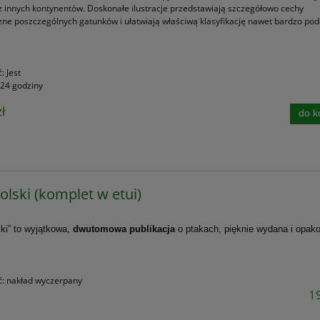
 z innych kontynentów. Doskonałe ilustracje przedstawiają szczegółowo cechy
zne poszczególnych gatunków i ułatwiają właściwą klasyfikację nawet bardzo po
ć:
Jest
24 godziny
ł
do k
Polski (komplet w etui)
ski” to wyjątkowa,
dwutomowa publikacja
o ptakach, pięknie wydana i opa
ć:
nakład wyczerpany
19